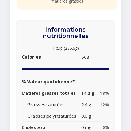
matières grasses
Informations
nutritionnelles
1 cup (236.6g)
Calories
568
% Valeur quotidienne*
Matières grasses totales
14.2 g
18%
Graisses saturées
2.4 g
12%
Graisses polyinsaturées
0.0 g
Cholestérol
0 mg
0%