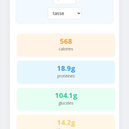
568
calories
18.9g
protéines
104.1g
glucides
14.2g