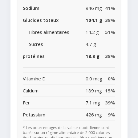
Sodium
946 mg
41%
Glucides totaux
104.1 g
38%
Fibres alimentaires
14.2 g
51%
Sucres
4.7 g
protéines
18.9 g
38%
Vitamine D
0.0 mcg
0%
Calcium
189 mg
15%
Fer
7.1 mg
39%
Potassium
426 mg
9%
* Les pourcentages de la valeur quotidienne sont
basés sur un régime alimentaire de 2 000 calories.
Vos besoins quotidiens peuvent être supérieurs ou