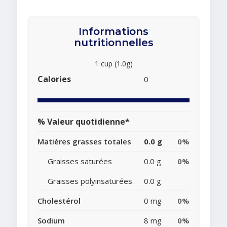
Informations
nutritionnelles
1 cup (1.0g)
Calories
0
% Valeur quotidienne*
Matières grasses totales
0.0 g
0%
Graisses saturées
0.0 g
0%
Graisses polyinsaturées
0.0 g
Cholestérol
0 mg
0%
Sodium
8 mg
0%