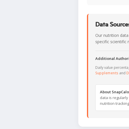
Data Sources
Our nutrition data
specific scientifi
Additional Authori
Daily value percent
Supplements
and
D
About SnapCalo
data is regularl
nutrition trackin