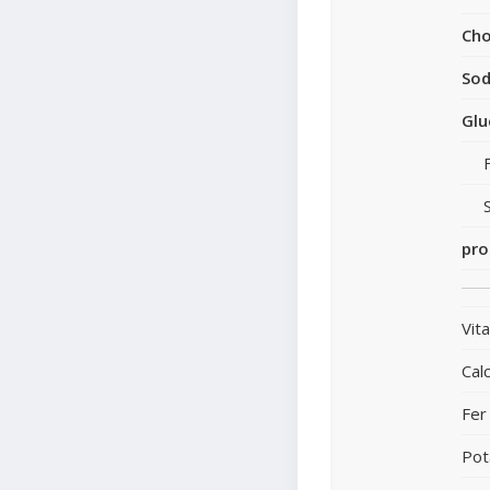
Cho
So
Glu
pro
Vit
Cal
Fer
Pot