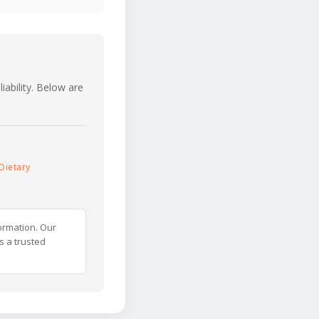
iability. Below are
Dietary
ormation. Our
s a trusted