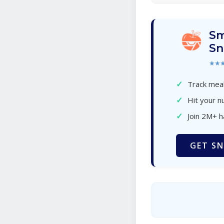
Sm
Sn
★★
✓
Track meal
✓
Hit your nu
✓
Join 2M+ 
GET SN