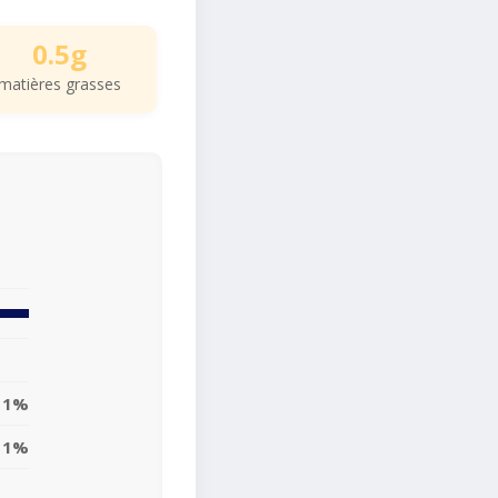
0.5g
matières grasses
1%
1%