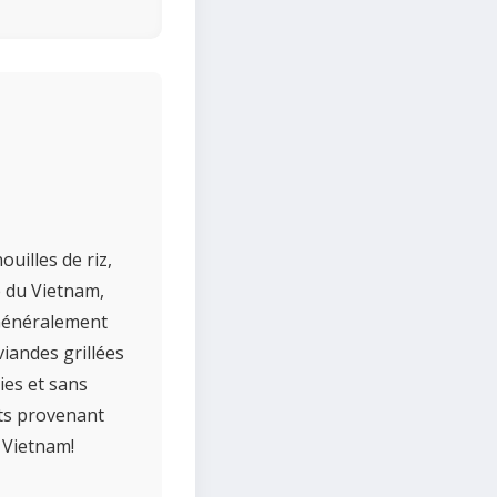
ouilles de riz,
e du Vietnam,
. Généralement
iandes grillées
ries et sans
nts provenant
u Vietnam!