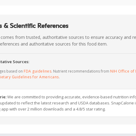
 & Scientific References
 comes from trusted, authoritative sources to ensure accuracy and rel
c references and authoritative sources for this food item.
tative Sources:
ages based on
FDA guidelines
. Nutrient recommendations from
NIH Office of 
ietary Guidelines for Americans
.
rie:
We are committed to providing accurate, evidence-based nutrition inf
y updated to reflect the latest research and USDA databases. SnapCalorie i
g app with over 2 million downloads and a 4.8/5 star rating.