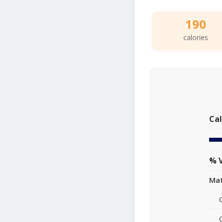
190
calories
Cal
% V
Mat