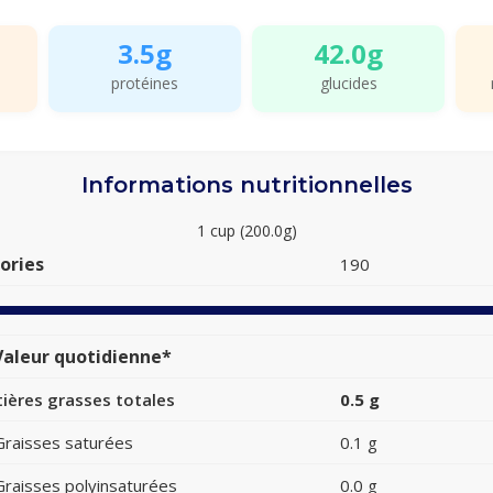
3.5g
42.0g
protéines
glucides
Informations nutritionnelles
1 cup (200.0g)
ories
190
aleur quotidienne*
ières grasses totales
0.5 g
Graisses saturées
0.1 g
Graisses polyinsaturées
0.0 g