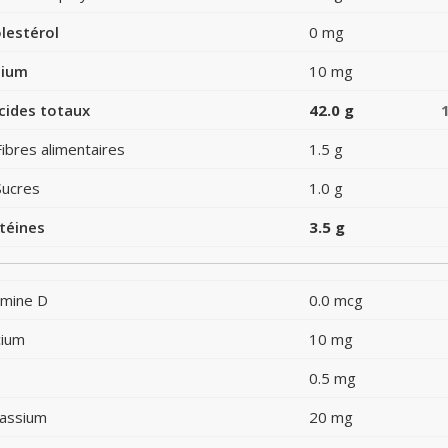
lestérol
0 mg
dium
10 mg
cides totaux
42.0 g
Fibres alimentaires
1.5 g
Sucres
1.0 g
téines
3.5 g
amine D
0.0 mcg
cium
10 mg
0.5 mg
assium
20 mg