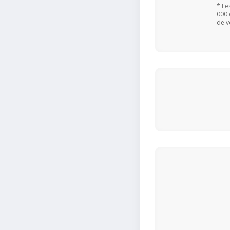
* Le
000 
de v