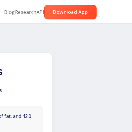
Blog
Research
API
Download App
s
0
f fat, and 42.0