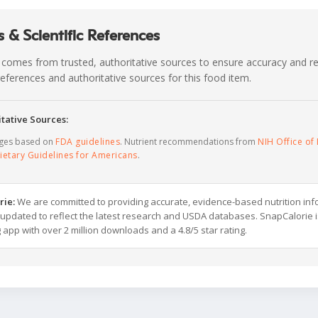
 & Scientific References
 comes from trusted, authoritative sources to ensure accuracy and rel
c references and authoritative sources for this food item.
tative Sources:
ages based on
FDA guidelines
. Nutrient recommendations from
NIH Office of 
ietary Guidelines for Americans
.
rie:
We are committed to providing accurate, evidence-based nutrition inf
y updated to reflect the latest research and USDA databases. SnapCalorie i
g app with over 2 million downloads and a 4.8/5 star rating.