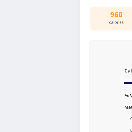
960
calories
Cal
% V
Mat