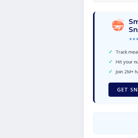
Sm
Sn
★★
✓
Track meal
✓
Hit your nu
✓
Join 2M+ 
GET SN