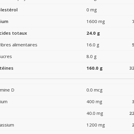
lestérol
0 mg
dium
1600 mg
cides totaux
24.0 g
Fibres alimentaires
16.0 g
Sucres
8.0 g
téines
160.0 g
3
amine D
0.0 mcg
cium
400 mg
40.0 mg
2
assium
1200 mg