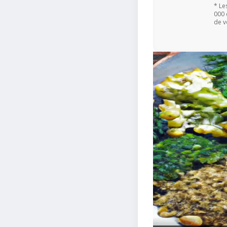
* Le
000 
de v