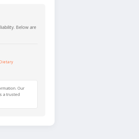
iability. Below are
Dietary
ormation. Our
s a trusted