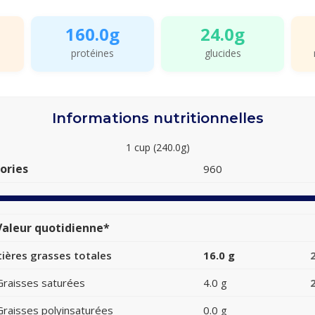
160.0g
24.0g
protéines
glucides
Informations nutritionnelles
1 cup (240.0g)
ories
960
aleur quotidienne*
ières grasses totales
16.0 g
Graisses saturées
4.0 g
Graisses polyinsaturées
0.0 g