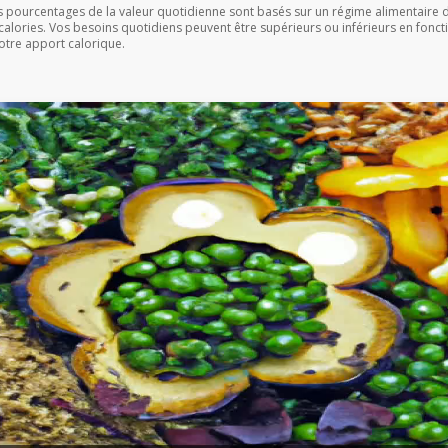
s pourcentages de la valeur quotidienne sont basés sur un régime alimentaire 
calories. Vos besoins quotidiens peuvent être supérieurs ou inférieurs en fonct
otre apport calorique.