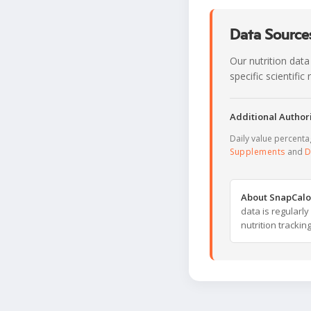
Data Sources
Our nutrition data
specific scientifi
Additional Authori
Daily value percent
Supplements
and
D
About SnapCalo
data is regularl
nutrition trackin