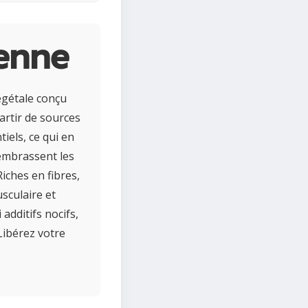
ienne
égétale conçu
partir de sources
tiels, ce qui en
 embrassent les
iches en fibres,
sculaire et
 additifs nocifs,
Libérez votre