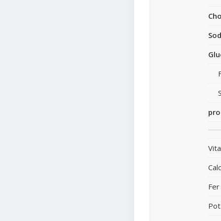
Cho
So
Glu
pro
Vit
Cal
Fer
Pot