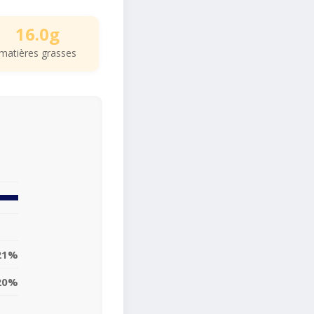
16.0g
matières grasses
21%
20%