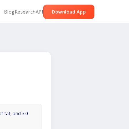
Blog
Research
API
Download App
f fat, and 3.0