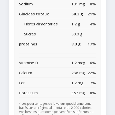
Sodium
191 mg
8%
Glucides totaux
58.3 g
21%
Fibres alimentaires
1.2 g
4%
Sucres
50.0 g
protéines
8.3 g
17%
Vitamine D
1.2 mcg
6%
Calcium
286 mg
22%
Fer
1.2 mg
7%
Potassium
357 mg
8%
* Les pourcentages de la valeur quotidienne sont
basés sur un régime alimentaire de 2 000 calories.
Vos besoins quotidiens peuvent être supérieurs ou