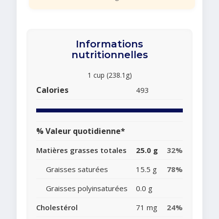
Informations
nutritionnelles
1 cup (238.1g)
Calories
493
% Valeur quotidienne*
Matières grasses totales
25.0 g
32%
Graisses saturées
15.5 g
78%
Graisses polyinsaturées
0.0 g
Cholestérol
71 mg
24%