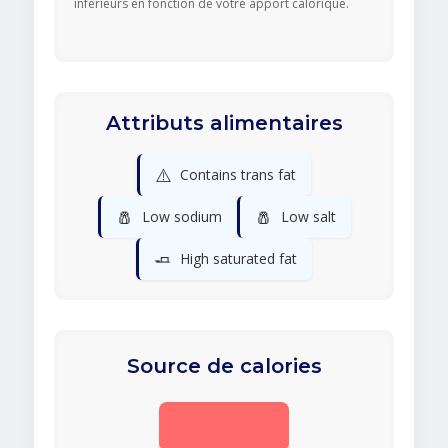
inférieurs en fonction de votre apport calorique.
Attributs alimentaires
⚠️
Contains trans fat
🧂
🧂
Low sodium
Low salt
🧈
High saturated fat
Source de calories