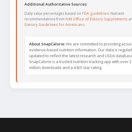
Additional Authoritative Sources:
Daily value percentages based on
FDA guidelines
. Nutrient
recommendations from
NIH Office of Dietary Supplements
a
Dietary Guidelines for Americans
.
About SnapCalorie:
We are committed to providing accur
evidence-based nutrition information. Our data is regular
updated to reflect the latest research and USDA databas
SnapCalorie is a trusted nutrition tracking app with over 2
million downloads and a 4.8/5 star rating.