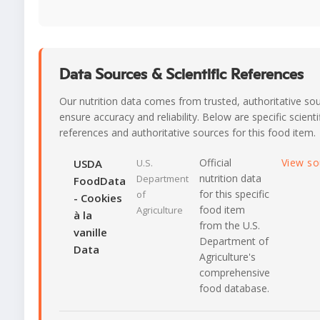
Data Sources & Scientific References
Our nutrition data comes from trusted, authoritative so
ensure accuracy and reliability. Below are specific scienti
references and authoritative sources for this food item.
Official
View s
USDA
U.S.
nutrition data
Department
FoodData
for this specific
of
- Cookies
food item
Agriculture
à la
from the U.S.
vanille
Department of
Data
Agriculture's
comprehensive
food database.