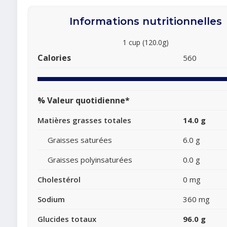
Informations nutritionnelles
1 cup (120.0g)
Calories
560
% Valeur quotidienne*
Matières grasses totales
14.0 g
Graisses saturées
6.0 g
Graisses polyinsaturées
0.0 g
Cholestérol
0 mg
Sodium
360 mg
Glucides totaux
96.0 g