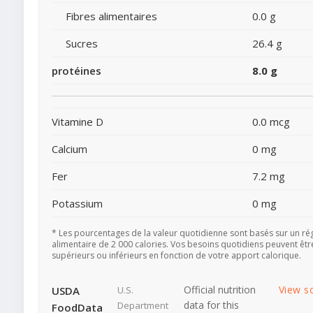
Fibres alimentaires
0.0 g
Sucres
26.4 g
protéines
8.0 g
Vitamine D
0.0 mcg
Calcium
0 mg
Fer
7.2 mg
Potassium
0 mg
* Les pourcentages de la valeur quotidienne sont basés sur un r
alimentaire de 2 000 calories. Vos besoins quotidiens peuvent êtr
supérieurs ou inférieurs en fonction de votre apport calorique.
Official nutrition
View s
USDA
U.S.
data for this
Department
FoodData