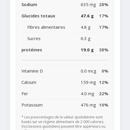
Sodium
635 mg
28%
Glucides totaux
47.6 g
17%
Fibres alimentaires
4.8 g
17%
Sucres
6.3 g
protéines
19.0 g
38%
Vitamine D
0.0 mcg
0%
Calcium
159 mg
12%
Fer
4.0 mg
22%
Potassium
476 mg
10%
* Les pourcentages de la valeur quotidienne sont
basés sur un régime alimentaire de 2 000 calories.
Vos besoins quotidiens peuvent être supérieurs ou