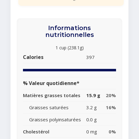
Informations
nutritionnelles
1 cup (238.1g)
Calories
397
% Valeur quotidienne*
Matières grasses totales
15.9 g
20%
Graisses saturées
3.2 g
16%
Graisses polyinsaturées
0.0 g
Cholestérol
0 mg
0%