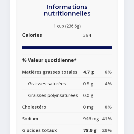
Informations
nutritionnelles
1 cup (236.6g)
Calories
394
% Valeur quotidienne*
Matières grasses totales
4.7 g
6%
Graisses saturées
0.8 g
4%
Graisses polyinsaturées
0.0 g
Cholestérol
0 mg
0%
Sodium
946 mg
41%
Glucides totaux
78.9 g
29%