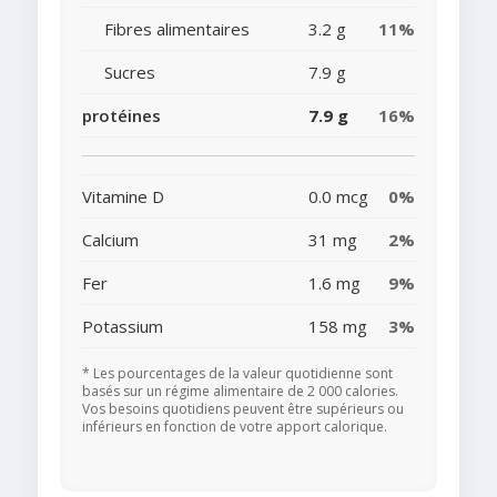
Fibres alimentaires
3.2 g
11%
Sucres
7.9 g
protéines
7.9 g
16%
Vitamine D
0.0 mcg
0%
Calcium
31 mg
2%
Fer
1.6 mg
9%
Potassium
158 mg
3%
* Les pourcentages de la valeur quotidienne sont
basés sur un régime alimentaire de 2 000 calories.
Vos besoins quotidiens peuvent être supérieurs ou
inférieurs en fonction de votre apport calorique.