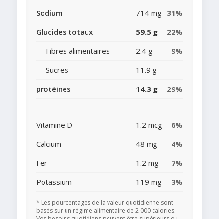
Sodium
714 mg
31%
Glucides totaux
59.5 g
22%
Fibres alimentaires
2.4 g
9%
Sucres
11.9 g
protéines
14.3 g
29%
Vitamine D
1.2 mcg
6%
Calcium
48 mg
4%
Fer
1.2 mg
7%
Potassium
119 mg
3%
* Les pourcentages de la valeur quotidienne sont
basés sur un régime alimentaire de 2 000 calories.
Vos besoins quotidiens peuvent être supérieurs ou