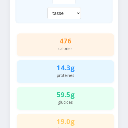
476
calories
14.3g
protéines
59.5g
glucides
19.0g