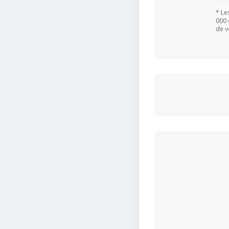
* Le
000 
de v