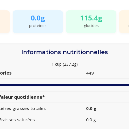
0.0g
115.4g
protéines
glucides
Informations nutritionnelles
1 cup (237.2g)
ories
449
aleur quotidienne*
ières grasses totales
0.0 g
Graisses saturées
0.0 g