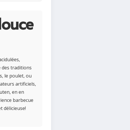
douce
cidulées,
e des traditions
, le poulet, ou
eurs artificiels,
luten, en en
érience barbecue
 délicieuse!