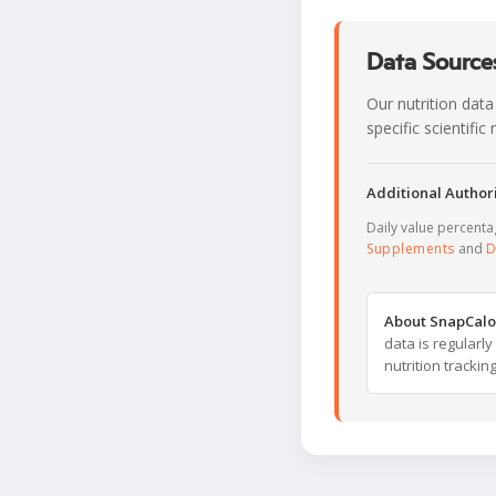
Data Sources
Our nutrition data
specific scientifi
Additional Authori
Daily value percent
Supplements
and
D
About SnapCalo
data is regularl
nutrition trackin