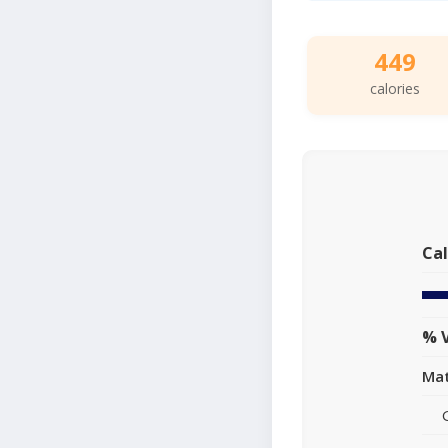
449
calories
Cal
% V
Mat