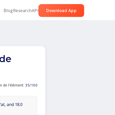
Blog
Research
API
Download App
 de
n de l'élément:
35/100
fat, and 18.0