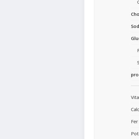
Cho
So
Glu
pro
Vit
Cal
Fer
Pot