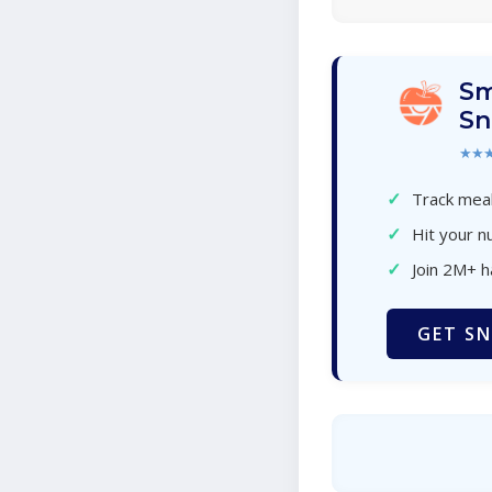
Sm
Sn
★★
✓
Track meal
✓
Hit your nu
✓
Join 2M+ 
GET SN