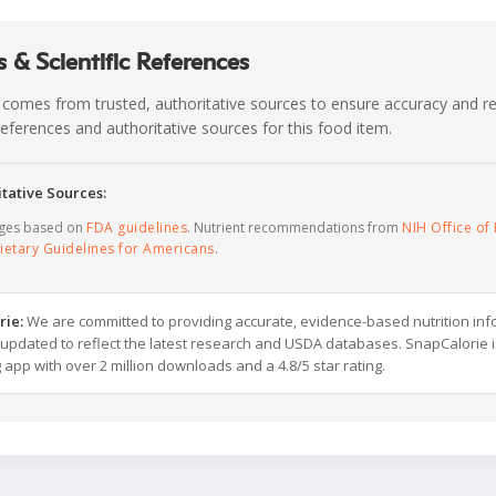
 & Scientific References
 comes from trusted, authoritative sources to ensure accuracy and rel
c references and authoritative sources for this food item.
tative Sources:
ages based on
FDA guidelines
. Nutrient recommendations from
NIH Office of 
ietary Guidelines for Americans
.
rie:
We are committed to providing accurate, evidence-based nutrition inf
y updated to reflect the latest research and USDA databases. SnapCalorie i
g app with over 2 million downloads and a 4.8/5 star rating.