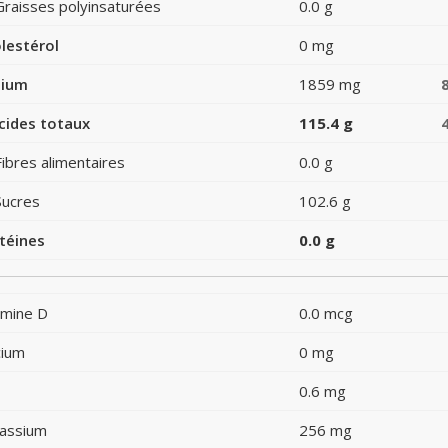
Graisses polyinsaturées
0.0 g
lestérol
0 mg
dium
1859 mg
cides totaux
115.4 g
Fibres alimentaires
0.0 g
Sucres
102.6 g
téines
0.0 g
amine D
0.0 mcg
cium
0 mg
0.6 mg
assium
256 mg