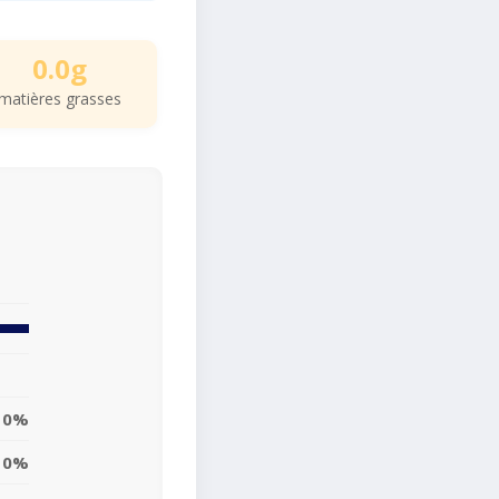
0.0g
matières grasses
0%
0%