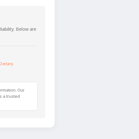
iability. Below are
Dietary
ormation. Our
s a trusted