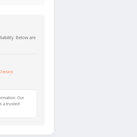
iability. Below are
Dietary
ormation. Our
s a trusted