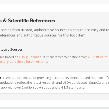
 & Scientific References
 comes from trusted, authoritative sources to ensure accuracy and rel
c references and authoritative sources for this food item.
tative Sources:
ages based on
FDA guidelines
. Nutrient recommendations from
NIH Office of 
ietary Guidelines for Americans
.
rie:
We are committed to providing accurate, evidence-based nutrition inf
y updated to reflect the latest research and USDA databases. SnapCalorie i
g app with over 2 million downloads and a 4.8/5 star rating.