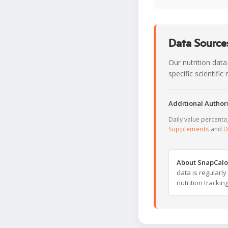
Data Sources
Our nutrition data
specific scientifi
Additional Authori
Daily value percent
Supplements
and
D
About SnapCalo
data is regularl
nutrition trackin