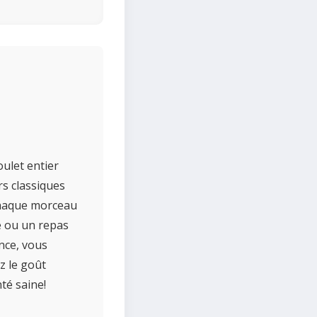
ulet entier
rs classiques
Chaque morceau
de ou un repas
ence, vous
z le goût
té saine!