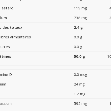
lestérol
119 mg
dium
738 mg
cides totaux
2.4 g
Fibres alimentaires
0.0 g
Sucres
0.0 g
téines
50.0 g
1
amine D
0.0 mcg
cium
24 mg
1.2 mg
assium
595 mg