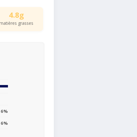
4.8g
matières grasses
6%
6%