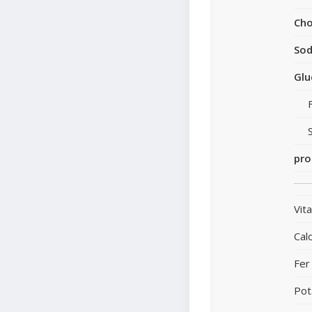
Cho
So
Glu
pro
Vit
Cal
Fer
Pot