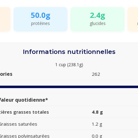
50.0g
2.4g
protéines
glucides
Informations nutritionnelles
1 cup (238.1g)
ories
262
aleur quotidienne*
ières grasses totales
4.8 g
Graisses saturées
1.2 g
Graisses polyinsaturées
0.0 g