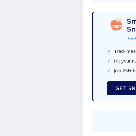
Sm
Sn
★★
✓
Track meal
✓
Hit your nu
✓
Join 2M+ 
GET SN