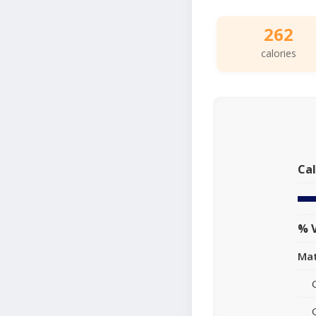
262
calories
Cal
% V
Mat