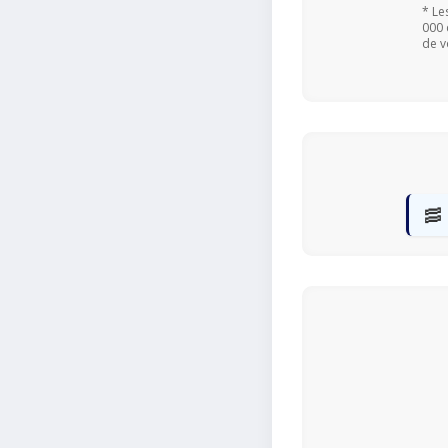
* Le
000 
de v
🥓