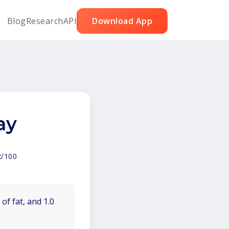
Blog
Research
API
Download App
ay
2/100
of fat, and 1.0