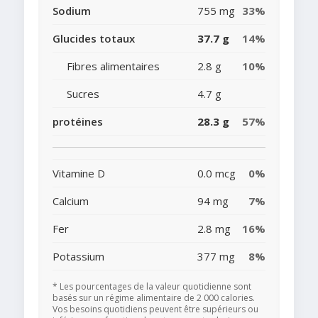
Sodium
755 mg
33%
Glucides totaux
37.7 g
14%
Fibres alimentaires
2.8 g
10%
Sucres
4.7 g
protéines
28.3 g
57%
Vitamine D
0.0 mcg
0%
Calcium
94 mg
7%
Fer
2.8 mg
16%
Potassium
377 mg
8%
* Les pourcentages de la valeur quotidienne sont
basés sur un régime alimentaire de 2 000 calories.
Vos besoins quotidiens peuvent être supérieurs ou