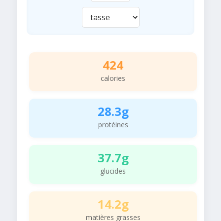
424
calories
28.3g
protéines
37.7g
glucides
14.2g
matières grasses