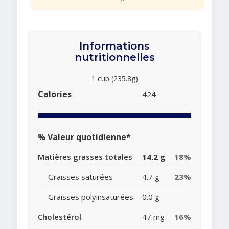
Informations
nutritionnelles
1 cup (235.8g)
Calories
424
% Valeur quotidienne*
Matières grasses totales
14.2 g
18%
Graisses saturées
4.7 g
23%
Graisses polyinsaturées
0.0 g
Cholestérol
47 mg
16%