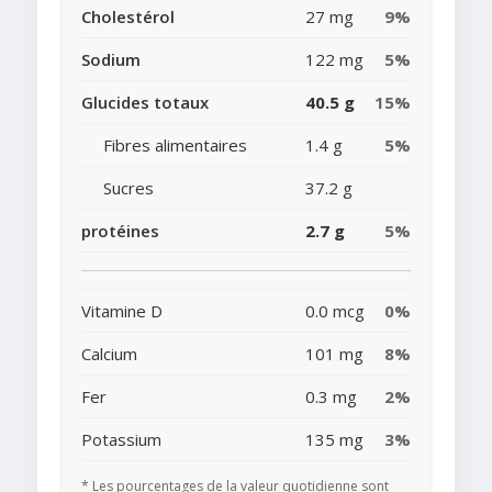
Cholestérol
27 mg
9%
Sodium
122 mg
5%
Glucides totaux
40.5 g
15%
Fibres alimentaires
1.4 g
5%
Sucres
37.2 g
protéines
2.7 g
5%
Vitamine D
0.0 mcg
0%
Calcium
101 mg
8%
Fer
0.3 mg
2%
Potassium
135 mg
3%
* Les pourcentages de la valeur quotidienne sont