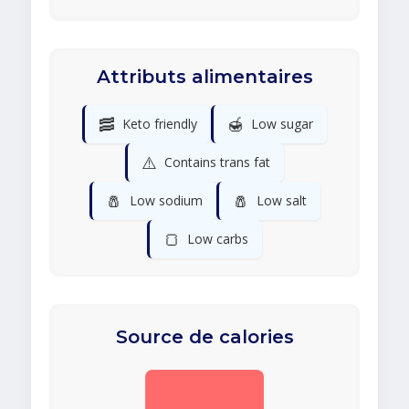
Attributs alimentaires
🥓
🍯
Keto friendly
Low sugar
⚠️
Contains trans fat
🧂
🧂
Low sodium
Low salt
🍞
Low carbs
Source de calories