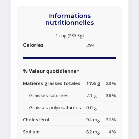
Informations
nutritionnelles
1 cup (235.3g)
Calories
294
% Valeur quotidienne*
Matières grasses totales
17.6 g
23%
Graisses saturées
7.1 g
36%
Graisses polyinsaturées
0.0 g
Cholestérol
94 mg
31%
Sodium
82 mg
4%