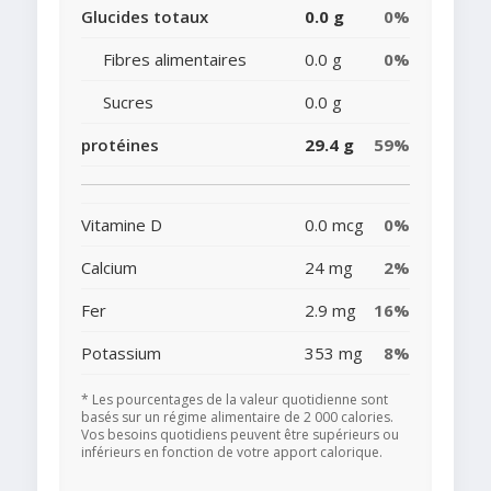
Glucides totaux
0.0 g
0%
Fibres alimentaires
0.0 g
0%
Sucres
0.0 g
protéines
29.4 g
59%
Vitamine D
0.0 mcg
0%
Calcium
24 mg
2%
Fer
2.9 mg
16%
Potassium
353 mg
8%
* Les pourcentages de la valeur quotidienne sont
basés sur un régime alimentaire de 2 000 calories.
Vos besoins quotidiens peuvent être supérieurs ou
inférieurs en fonction de votre apport calorique.