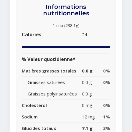
Informations
nutritionnelles
1 cup (238.1g)
Calories
24
% Valeur quotidienne*
Matières grasses totales
0.0 g
0%
Graisses saturées
0.0 g
0%
Graisses polyinsaturées
0.0 g
Cholestérol
0 mg
0%
Sodium
12 mg
1%
Glucides totaux
7.1 g
3%