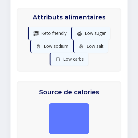
Attributs alimentaires
🥓
🍯
Keto friendly
Low sugar
🧂
🧂
Low sodium
Low salt
🍞
Low carbs
Source de calories