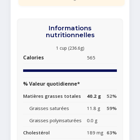
Informations
nutritionnelles
1 cup (236.6g)
Calories
565
% Valeur quotidienne*
Matières grasses totales
40.2 g
52%
Graisses saturées
11.8 g
59%
Graisses polyinsaturées
0.0 g
Cholestérol
189 mg
63%