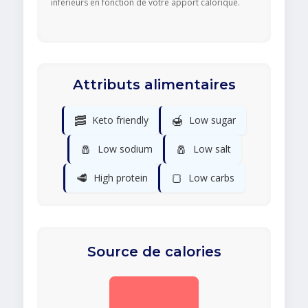
inférieurs en fonction de votre apport calorique.
Attributs alimentaires
🥓
🍯
Keto friendly
Low sugar
🧂
🧂
Low sodium
Low salt
🥩
🍞
High protein
Low carbs
Source de calories