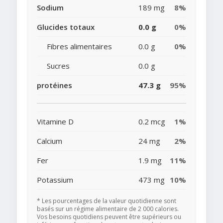
Sodium
189 mg
8%
Glucides totaux
0.0 g
0%
Fibres alimentaires
0.0 g
0%
Sucres
0.0 g
protéines
47.3 g
95%
Vitamine D
0.2 mcg
1%
Calcium
24 mg
2%
Fer
1.9 mg
11%
Potassium
473 mg
10%
* Les pourcentages de la valeur quotidienne sont
basés sur un régime alimentaire de 2 000 calories.
Vos besoins quotidiens peuvent être supérieurs ou