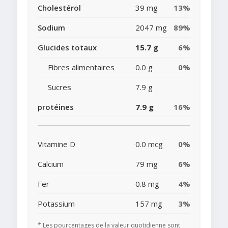
Cholestérol
39 mg
13%
Sodium
2047 mg
89%
Glucides totaux
15.7 g
6%
Fibres alimentaires
0.0 g
0%
Sucres
7.9 g
protéines
7.9 g
16%
Vitamine D
0.0 mcg
0%
Calcium
79 mg
6%
Fer
0.8 mg
4%
Potassium
157 mg
3%
* Les pourcentages de la valeur quotidienne sont