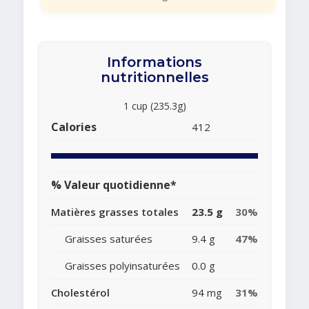
Informations
nutritionnelles
1 cup (235.3g)
Calories
412
% Valeur quotidienne*
Matières grasses totales
23.5 g
30%
Graisses saturées
9.4 g
47%
Graisses polyinsaturées
0.0 g
Cholestérol
94 mg
31%