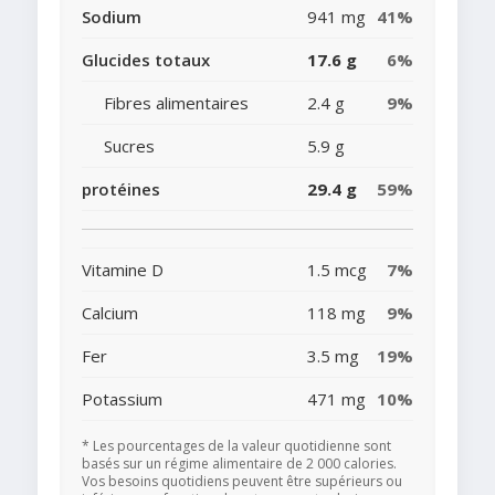
Sodium
941 mg
41%
Glucides totaux
17.6 g
6%
Fibres alimentaires
2.4 g
9%
Sucres
5.9 g
protéines
29.4 g
59%
Vitamine D
1.5 mcg
7%
Calcium
118 mg
9%
Fer
3.5 mg
19%
Potassium
471 mg
10%
* Les pourcentages de la valeur quotidienne sont
basés sur un régime alimentaire de 2 000 calories.
Vos besoins quotidiens peuvent être supérieurs ou