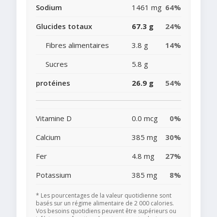
Sodium
1461 mg
64%
Glucides totaux
67.3 g
24%
Fibres alimentaires
3.8 g
14%
Sucres
5.8 g
protéines
26.9 g
54%
Vitamine D
0.0 mcg
0%
Calcium
385 mg
30%
Fer
4.8 mg
27%
Potassium
385 mg
8%
* Les pourcentages de la valeur quotidienne sont
basés sur un régime alimentaire de 2 000 calories.
Vos besoins quotidiens peuvent être supérieurs ou