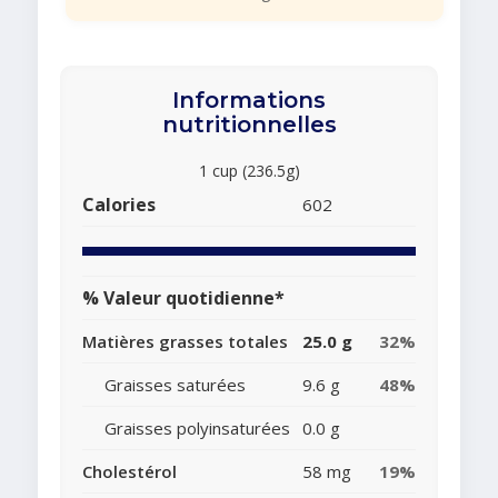
Informations
nutritionnelles
1 cup (236.5g)
Calories
602
% Valeur quotidienne*
Matières grasses totales
25.0 g
32%
Graisses saturées
9.6 g
48%
Graisses polyinsaturées
0.0 g
Cholestérol
58 mg
19%