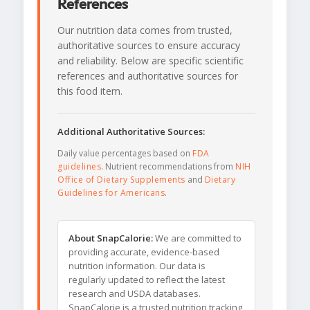
References
Our nutrition data comes from trusted,
authoritative sources to ensure accuracy
and reliability. Below are specific scientific
references and authoritative sources for
this food item.
Additional Authoritative Sources:
Daily value percentages based on
FDA
guidelines
. Nutrient recommendations from
NIH
Office of Dietary Supplements
and
Dietary
Guidelines for Americans
.
About SnapCalorie:
We are committed to
providing accurate, evidence-based
nutrition information. Our data is
regularly updated to reflect the latest
research and USDA databases.
SnapCalorie is a trusted nutrition tracking