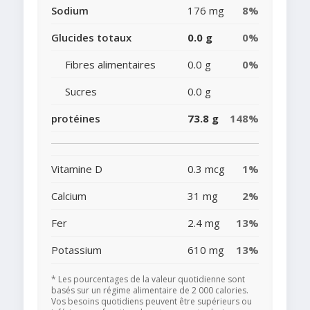
Sodium
176 mg
8%
Glucides totaux
0.0 g
0%
Fibres alimentaires
0.0 g
0%
Sucres
0.0 g
protéines
73.8 g
148%
Vitamine D
0.3 mcg
1%
Calcium
31 mg
2%
Fer
2.4 mg
13%
Potassium
610 mg
13%
* Les pourcentages de la valeur quotidienne sont
basés sur un régime alimentaire de 2 000 calories.
Vos besoins quotidiens peuvent être supérieurs ou