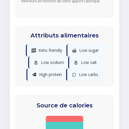
inférieurs en fonction de votre apport calorique.
Attributs alimentaires
🥓
🍯
Keto friendly
Low sugar
🧂
🧂
Low sodium
Low salt
🥩
🍞
High protein
Low carbs
Source de calories