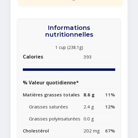
Informations
nutritionnelles
1 cup (238.1g)
Calories
393
% Valeur quotidienne*
Matières grasses totales
8.6 g
11%
Graisses saturées
2.4 g
12%
Graisses polyinsaturées
0.0 g
Cholestérol
202 mg
67%