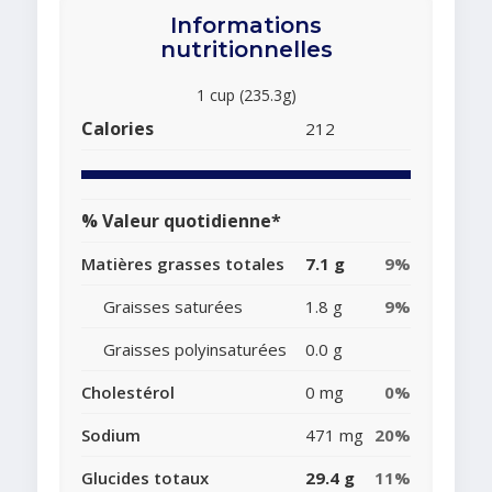
Informations
nutritionnelles
1 cup (235.3g)
Calories
212
% Valeur quotidienne*
Matières grasses totales
7.1 g
9%
Graisses saturées
1.8 g
9%
Graisses polyinsaturées
0.0 g
Cholestérol
0 mg
0%
Sodium
471 mg
20%
Glucides totaux
29.4 g
11%