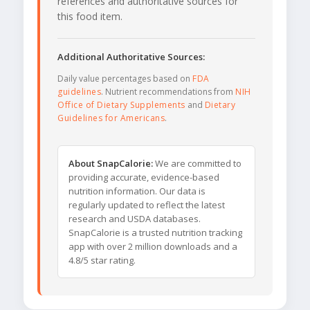
references and authoritative sources for
this food item.
Additional Authoritative Sources:
Daily value percentages based on
FDA
guidelines
. Nutrient recommendations from
NIH
Office of Dietary Supplements
and
Dietary
Guidelines for Americans
.
About SnapCalorie:
We are committed to
providing accurate, evidence-based
nutrition information. Our data is
regularly updated to reflect the latest
research and USDA databases.
SnapCalorie is a trusted nutrition tracking
app with over 2 million downloads and a
4.8/5 star rating.