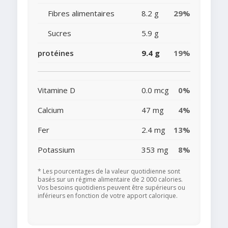
Fibres alimentaires
8.2 g
29%
Sucres
5.9 g
protéines
9.4 g
19%
Vitamine D
0.0 mcg
0%
Calcium
47 mg
4%
Fer
2.4 mg
13%
Potassium
353 mg
8%
* Les pourcentages de la valeur quotidienne sont
basés sur un régime alimentaire de 2 000 calories.
Vos besoins quotidiens peuvent être supérieurs ou
inférieurs en fonction de votre apport calorique.