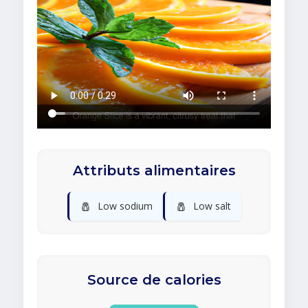
Attributs alimentaires
🧂
🧂
Low sodium
Low salt
Source de calories