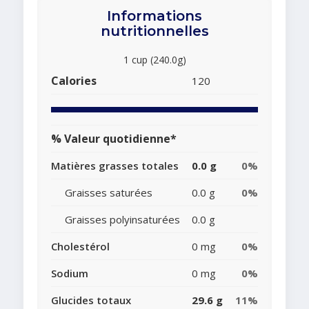
Informations
nutritionnelles
1 cup (240.0g)
Calories
120
% Valeur quotidienne*
Matières grasses totales
0.0 g
0%
Graisses saturées
0.0 g
0%
Graisses polyinsaturées
0.0 g
Cholestérol
0 mg
0%
Sodium
0 mg
0%
Glucides totaux
29.6 g
11%