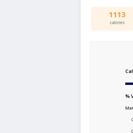
1113
calories
Cal
% V
Mat