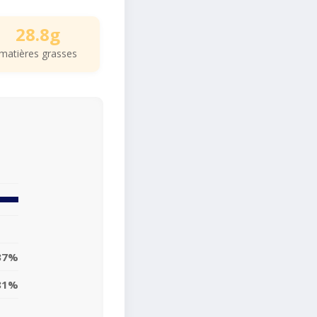
28.8g
matières grasses
37%
81%