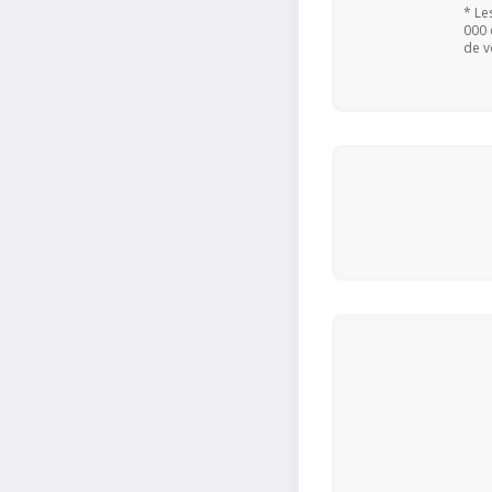
* Le
000 
de v