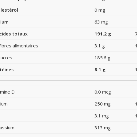
lestérol
0 mg
dium
63 mg
cides totaux
191.2 g
Fibres alimentaires
3.1 g
Sucres
185.6 g
téines
8.1 g
amine D
0.0 mcg
cium
250 mg
3.1 mg
assium
313 mg