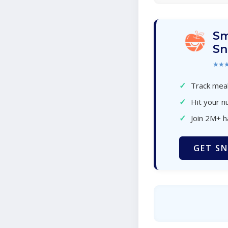
Sm
Sn
★★
✓
Track meal
✓
Hit your nu
✓
Join 2M+ 
GET SN