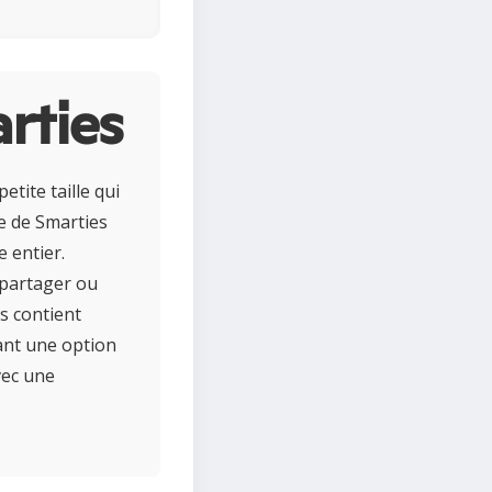
rties
tite taille qui
ge de Smarties
 entier.
 partager ou
s contient
sant une option
vec une