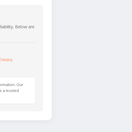
iability. Below are
Dietary
ormation. Our
s a trusted