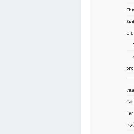
Cho
So
Glu
pro
Vit
Cal
Fer
Pot