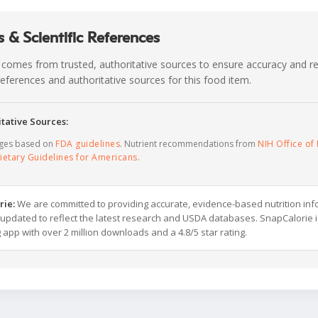
 & Scientific References
 comes from trusted, authoritative sources to ensure accuracy and rel
c references and authoritative sources for this food item.
tative Sources:
ages based on
FDA guidelines
. Nutrient recommendations from
NIH Office of 
ietary Guidelines for Americans
.
rie:
We are committed to providing accurate, evidence-based nutrition inf
y updated to reflect the latest research and USDA databases. SnapCalorie i
g app with over 2 million downloads and a 4.8/5 star rating.