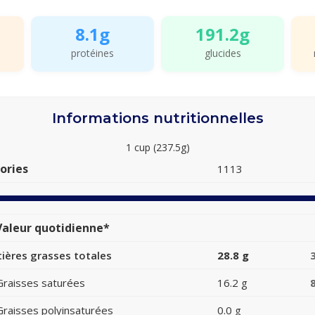
8.1g
191.2g
protéines
glucides
Informations nutritionnelles
1 cup (237.5g)
ories
1113
aleur quotidienne*
ières grasses totales
28.8 g
Graisses saturées
16.2 g
Graisses polyinsaturées
0.0 g