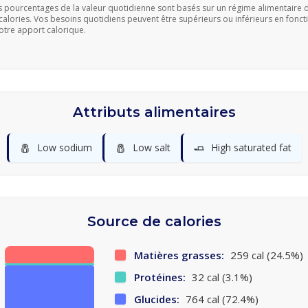
s pourcentages de la valeur quotidienne sont basés sur un régime alimentaire 
calories. Vos besoins quotidiens peuvent être supérieurs ou inférieurs en fonct
otre apport calorique.
Attributs alimentaires
🧂
🧂
🧈
Low sodium
Low salt
High saturated fat
Source de calories
Matières grasses:
259 cal (24.5%)
Protéines:
32 cal (3.1%)
Glucides:
764 cal (72.4%)