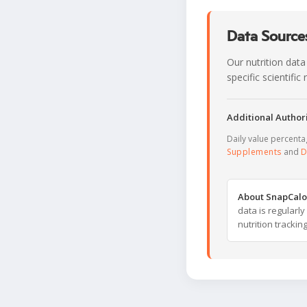
Data Sources
Our nutrition data
specific scientifi
Additional Authori
Daily value percent
Supplements
and
D
About SnapCalo
data is regularl
nutrition trackin