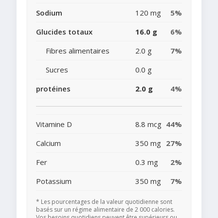
Sodium
120 mg
5%
Glucides totaux
16.0 g
6%
Fibres alimentaires
2.0 g
7%
Sucres
0.0 g
protéines
2.0 g
4%
Vitamine D
8.8 mcg
44%
Calcium
350 mg
27%
Fer
0.3 mg
2%
Potassium
350 mg
7%
* Les pourcentages de la valeur quotidienne sont
basés sur un régime alimentaire de 2 000 calories.
Vos besoins quotidiens peuvent être supérieurs ou