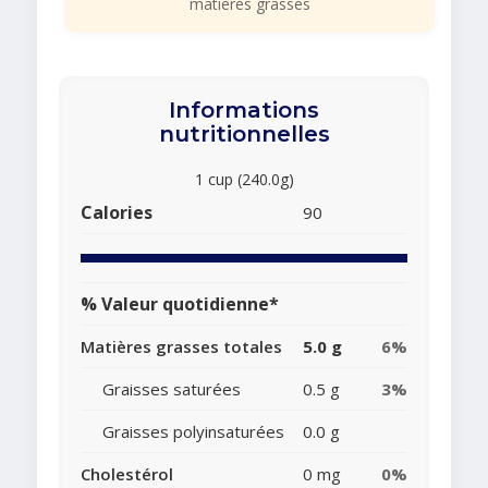
matières grasses
Informations
nutritionnelles
1 cup (240.0g)
Calories
90
% Valeur quotidienne*
Matières grasses totales
5.0 g
6%
Graisses saturées
0.5 g
3%
Graisses polyinsaturées
0.0 g
Cholestérol
0 mg
0%