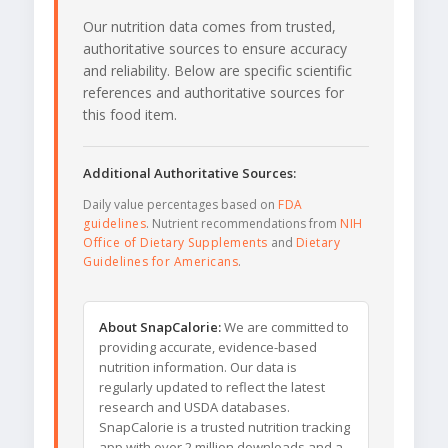
Our nutrition data comes from trusted,
authoritative sources to ensure accuracy
and reliability. Below are specific scientific
references and authoritative sources for
this food item.
Additional Authoritative Sources:
Daily value percentages based on
FDA
guidelines
. Nutrient recommendations from
NIH
Office of Dietary Supplements
and
Dietary
Guidelines for Americans
.
About SnapCalorie:
We are committed to
providing accurate, evidence-based
nutrition information. Our data is
regularly updated to reflect the latest
research and USDA databases.
SnapCalorie is a trusted nutrition tracking
app with over 2 million downloads and a