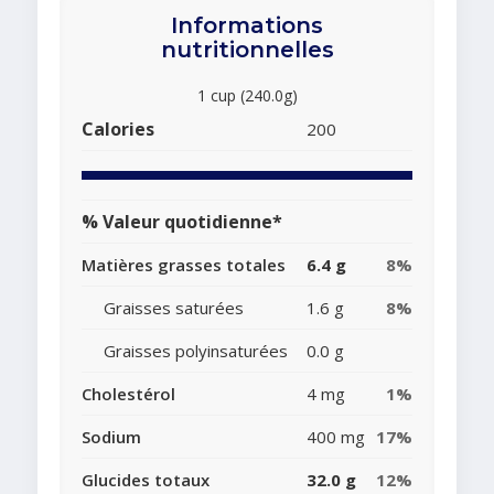
Informations
nutritionnelles
1 cup (240.0g)
Calories
200
% Valeur quotidienne*
Matières grasses totales
6.4 g
8%
Graisses saturées
1.6 g
8%
Graisses polyinsaturées
0.0 g
Cholestérol
4 mg
1%
Sodium
400 mg
17%
Glucides totaux
32.0 g
12%