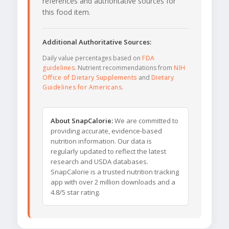
references and authoritative sources for
this food item.
Additional Authoritative Sources:
Daily value percentages based on
FDA
guidelines
. Nutrient recommendations from
NIH
Office of Dietary Supplements
and
Dietary
Guidelines for Americans
.
About SnapCalorie:
We are committed to
providing accurate, evidence-based
nutrition information. Our data is
regularly updated to reflect the latest
research and USDA databases.
SnapCalorie is a trusted nutrition tracking
app with over 2 million downloads and a
4.8/5 star rating.