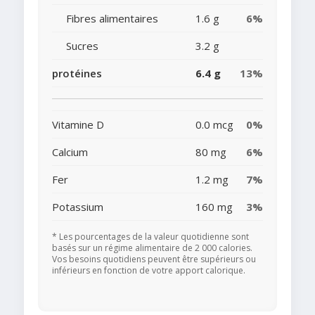
Fibres alimentaires
1.6 g
6%
Sucres
3.2 g
protéines
6.4 g
13%
Vitamine D
0.0 mcg
0%
Calcium
80 mg
6%
Fer
1.2 mg
7%
Potassium
160 mg
3%
* Les pourcentages de la valeur quotidienne sont
basés sur un régime alimentaire de 2 000 calories.
Vos besoins quotidiens peuvent être supérieurs ou
inférieurs en fonction de votre apport calorique.