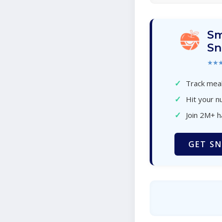
Sm
Sn
★★
✓
Track meal
✓
Hit your nu
✓
Join 2M+ 
GET SN