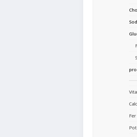
Cho
So
Glu
pro
Vit
Cal
Fer
Pot