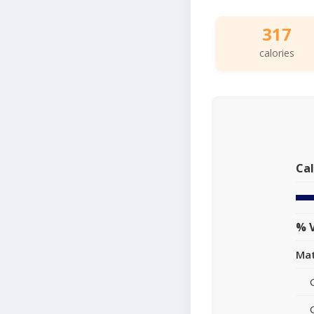
317
calories
Cal
% V
Mat