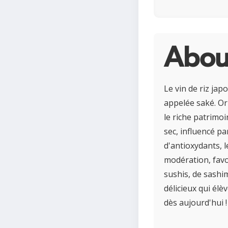
About
Le vin de riz jap
appelée saké. Ori
le riche patrimoi
sec, influencé pa
d'antioxydants, l
modération, favo
sushis, de sashi
délicieux qui élè
dès aujourd'hui !