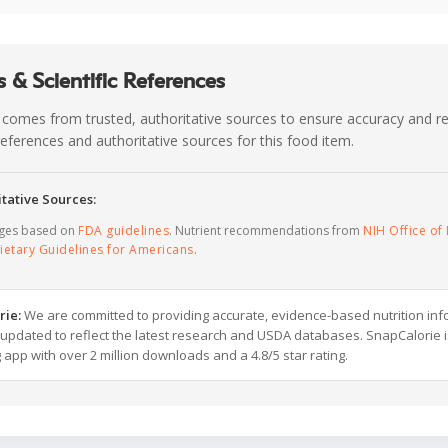
 & Scientific References
 comes from trusted, authoritative sources to ensure accuracy and rel
c references and authoritative sources for this food item.
tative Sources:
ages based on
FDA guidelines
. Nutrient recommendations from
NIH Office of 
ietary Guidelines for Americans
.
rie:
We are committed to providing accurate, evidence-based nutrition inf
y updated to reflect the latest research and USDA databases. SnapCalorie i
g app with over 2 million downloads and a 4.8/5 star rating.