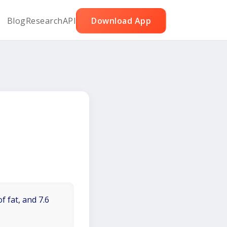
Blog
Research
API
Download App
f fat, and 7.6