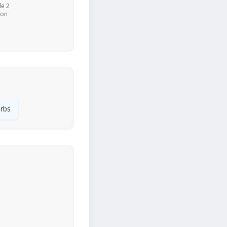
de 2
ion
rbs