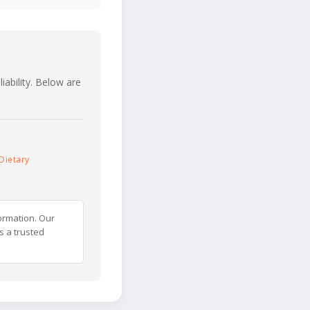
iability. Below are
Dietary
ormation. Our
s a trusted