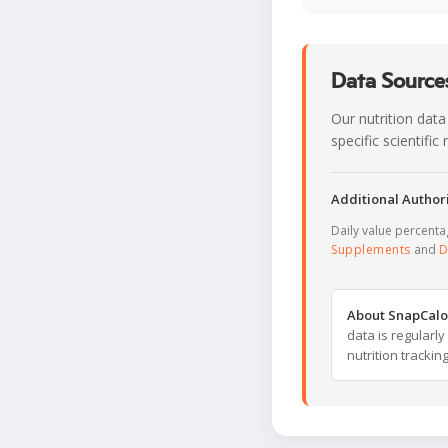
Data Sources
Our nutrition data
specific scientifi
Additional Authori
Daily value percent
Supplements
and
D
About SnapCalo
data is regularl
nutrition trackin