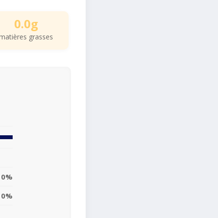
0.0g
matières grasses
0%
0%