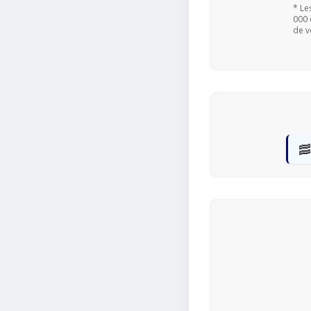
* Le
000 
de v
🥓