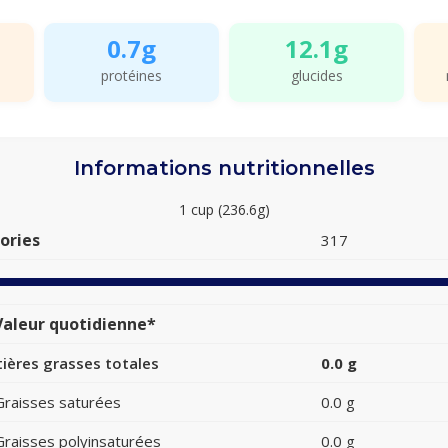
0.7g
12.1g
protéines
glucides
Informations nutritionnelles
1 cup (236.6g)
ories
317
aleur quotidienne*
ières grasses totales
0.0 g
Graisses saturées
0.0 g
Graisses polyinsaturées
0.0 g