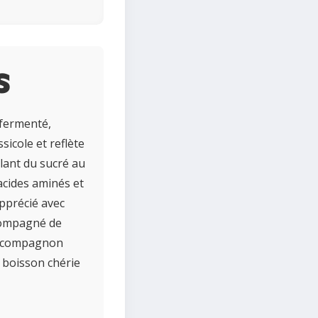
s
 fermenté,
sicole et reflète
llant du sucré au
'acides aminés et
apprécié avec
ccompagné de
un compagnon
e boisson chérie