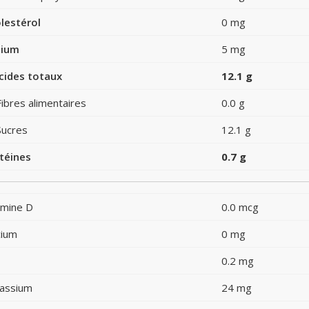
lestérol
0 mg
dium
5 mg
cides totaux
12.1 g
Fibres alimentaires
0.0 g
Sucres
12.1 g
téines
0.7 g
amine D
0.0 mcg
cium
0 mg
0.2 mg
assium
24 mg