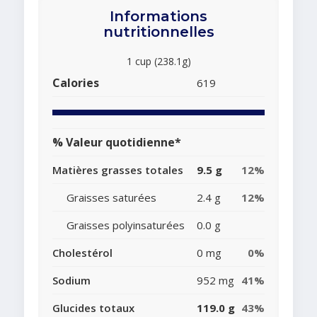
Informations
nutritionnelles
1 cup (238.1g)
Calories
619
% Valeur quotidienne*
Matières grasses totales
9.5 g
12%
Graisses saturées
2.4 g
12%
Graisses polyinsaturées
0.0 g
Cholestérol
0 mg
0%
Sodium
952 mg
41%
Glucides totaux
119.0 g
43%