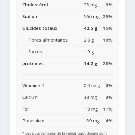
Cholestérol
28 mg
9%
Sodium
566 mg
25%
Glucides totaux
42.5 g
15%
Fibres alimentaires
2.8 g
10%
Sucres
1.9 g
protéines
14.2 g
28%
Vitamine D
0.0 mcg
0%
Calcium
38 mg
3%
Fer
1.9 mg
11%
Potassium
189 mg
4%
* Les pourcentages de la valeur quotidienne sont