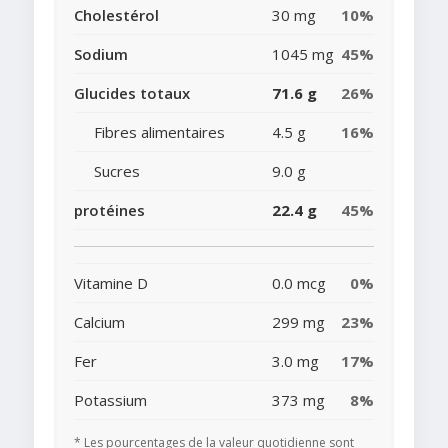
Cholestérol
30 mg
10%
Sodium
1045 mg
45%
Glucides totaux
71.6 g
26%
Fibres alimentaires
4.5 g
16%
Sucres
9.0 g
protéines
22.4 g
45%
Vitamine D
0.0 mcg
0%
Calcium
299 mg
23%
Fer
3.0 mg
17%
Potassium
373 mg
8%
* Les pourcentages de la valeur quotidienne sont