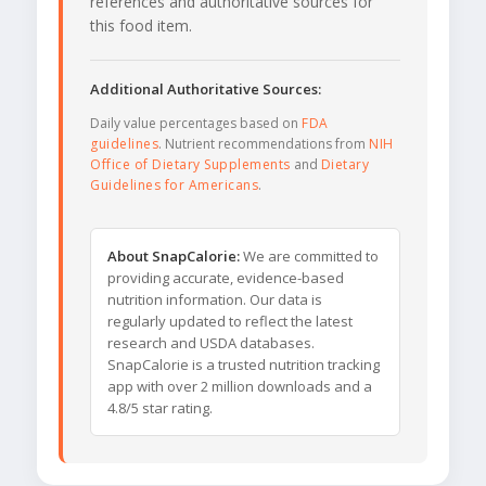
references and authoritative sources for
this food item.
Additional Authoritative Sources:
Daily value percentages based on
FDA
guidelines
. Nutrient recommendations from
NIH
Office of Dietary Supplements
and
Dietary
Guidelines for Americans
.
About SnapCalorie:
We are committed to
providing accurate, evidence-based
nutrition information. Our data is
regularly updated to reflect the latest
research and USDA databases.
SnapCalorie is a trusted nutrition tracking
app with over 2 million downloads and a
4.8/5 star rating.