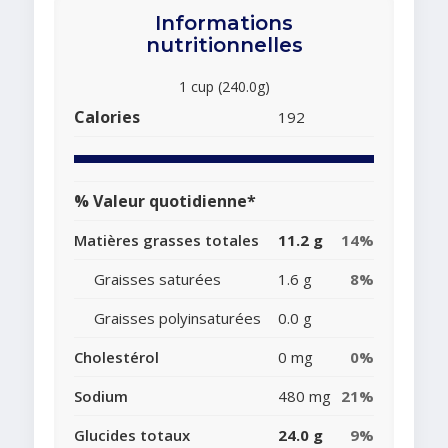
Informations
nutritionnelles
1 cup (240.0g)
Calories
192
% Valeur quotidienne*
Matières grasses totales
11.2 g
14%
Graisses saturées
1.6 g
8%
Graisses polyinsaturées
0.0 g
Cholestérol
0 mg
0%
Sodium
480 mg
21%
Glucides totaux
24.0 g
9%