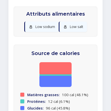
Attributs alimentaires
🧂
🧂
Low sodium
Low salt
Source de calories
Matières grasses:
100 cal (48.1%)
Protéines:
12 cal (6.1%)
Glucides:
96 cal (45.8%)