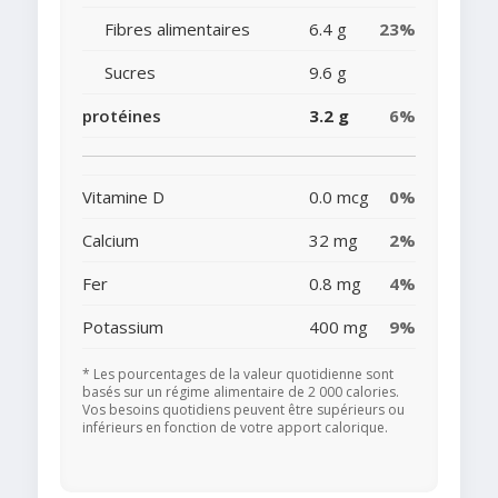
Fibres alimentaires
6.4 g
23%
Sucres
9.6 g
protéines
3.2 g
6%
Vitamine D
0.0 mcg
0%
Calcium
32 mg
2%
Fer
0.8 mg
4%
Potassium
400 mg
9%
* Les pourcentages de la valeur quotidienne sont
basés sur un régime alimentaire de 2 000 calories.
Vos besoins quotidiens peuvent être supérieurs ou
inférieurs en fonction de votre apport calorique.