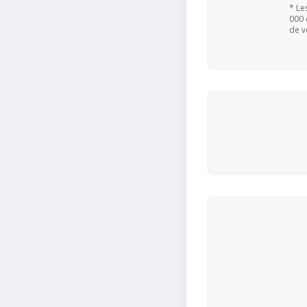
* Le
000 
de v