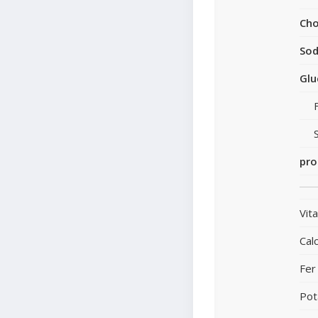
Cho
So
Glu
pro
Vit
Cal
Fer
Pot