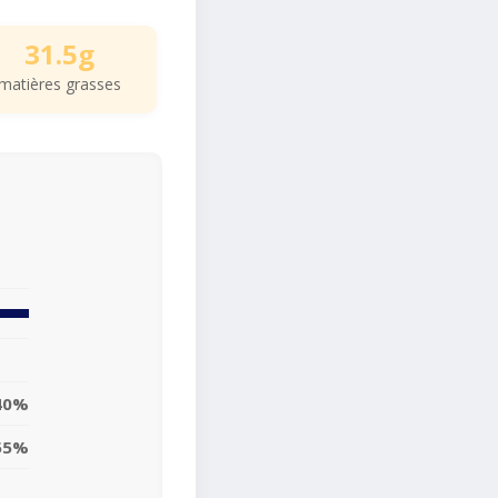
31.5g
matières grasses
40%
55%