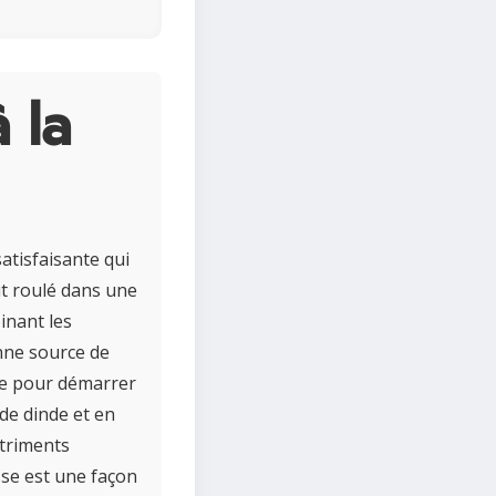
 la
atisfaisante qui
ut roulé dans une
inant les
nne source de
ire pour démarrer
de dinde et en
triments
sse est une façon