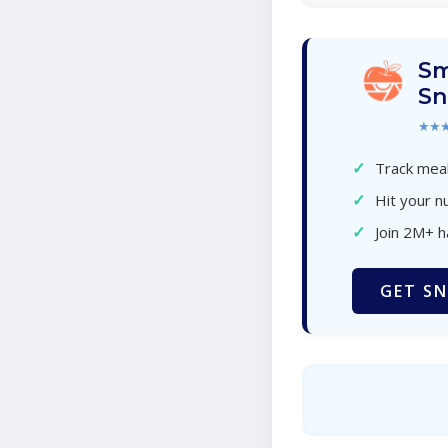
Sm
Sn
★★
✓
Track meal
✓
Hit your nu
✓
Join 2M+ 
GET SN