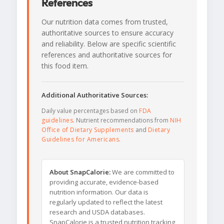
References
Our nutrition data comes from trusted,
authoritative sources to ensure accuracy
and reliability. Below are specific scientific
references and authoritative sources for
this food item.
Additional Authoritative Sources:
Daily value percentages based on
FDA
guidelines
. Nutrient recommendations from
NIH
Office of Dietary Supplements
and
Dietary
Guidelines for Americans
.
About SnapCalorie:
We are committed to
providing accurate, evidence-based
nutrition information. Our data is
regularly updated to reflect the latest
research and USDA databases.
SnapCalorie is a trusted nutrition tracking