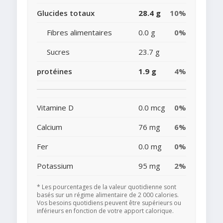
Glucides totaux
28.4 g
10%
Fibres alimentaires
0.0 g
0%
Sucres
23.7 g
protéines
1.9 g
4%
Vitamine D
0.0 mcg
0%
Calcium
76 mg
6%
Fer
0.0 mg
0%
Potassium
95 mg
2%
* Les pourcentages de la valeur quotidienne sont
basés sur un régime alimentaire de 2 000 calories.
Vos besoins quotidiens peuvent être supérieurs ou
inférieurs en fonction de votre apport calorique.