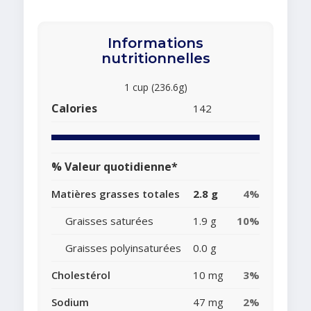
Informations
nutritionnelles
1 cup (236.6g)
Calories
142
% Valeur quotidienne*
Matières grasses totales
2.8 g
4%
Graisses saturées
1.9 g
10%
Graisses polyinsaturées
0.0 g
Cholestérol
10 mg
3%
Sodium
47 mg
2%