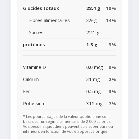
Glucides totaux
28.4 g
10%
Fibres alimentaires
3.9 g
14%
Sucres
22.1 g
protéines
1.3 g
3%
Vitamine D
0.0 mcg
0%
Calcium
31 mg
2%
Fer
0.5 mg
3%
Potassium
315 mg
7%
* Les pourcentages de la valeur quotidienne sont
basés sur un régime alimentaire de 2 000 calories.
Vos besoins quotidiens peuvent être supérieurs ou
inférieurs en fonction de votre apport calorique.