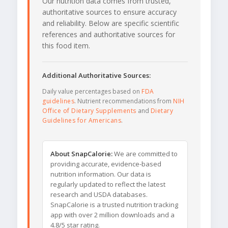
Our nutrition data comes from trusted,
authoritative sources to ensure accuracy
and reliability. Below are specific scientific
references and authoritative sources for
this food item.
Additional Authoritative Sources:
Daily value percentages based on
FDA
guidelines
. Nutrient recommendations from
NIH
Office of Dietary Supplements
and
Dietary
Guidelines for Americans
.
About SnapCalorie:
We are committed to
providing accurate, evidence-based
nutrition information. Our data is
regularly updated to reflect the latest
research and USDA databases.
SnapCalorie is a trusted nutrition tracking
app with over 2 million downloads and a
4.8/5 star rating.