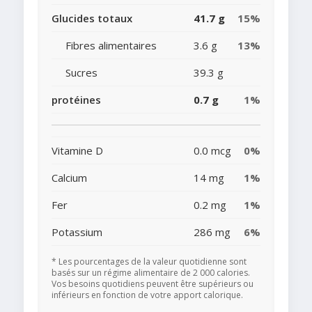
Glucides totaux
41.7 g
15%
Fibres alimentaires
3.6 g
13%
Sucres
39.3 g
protéines
0.7 g
1%
Vitamine D
0.0 mcg
0%
Calcium
14 mg
1%
Fer
0.2 mg
1%
Potassium
286 mg
6%
* Les pourcentages de la valeur quotidienne sont
basés sur un régime alimentaire de 2 000 calories.
Vos besoins quotidiens peuvent être supérieurs ou
inférieurs en fonction de votre apport calorique.