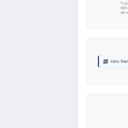
* Le
000 
de v
🥓
Keto frie