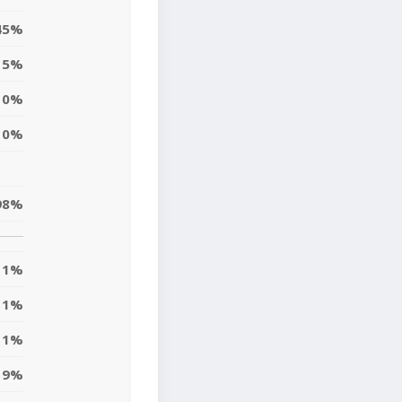
45%
5%
0%
0%
98%
1%
1%
11%
9%