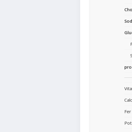
Cho
So
Glu
pro
Vit
Cal
Fer
Pot