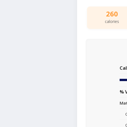
260
calories
Cal
% V
Mat