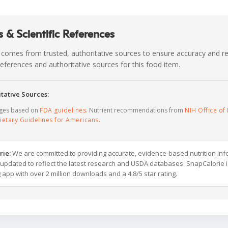
 & Scientific References
 comes from trusted, authoritative sources to ensure accuracy and rel
c references and authoritative sources for this food item.
tative Sources:
ages based on
FDA guidelines
. Nutrient recommendations from
NIH Office of 
ietary Guidelines for Americans
.
rie:
We are committed to providing accurate, evidence-based nutrition inf
y updated to reflect the latest research and USDA databases. SnapCalorie i
g app with over 2 million downloads and a 4.8/5 star rating.