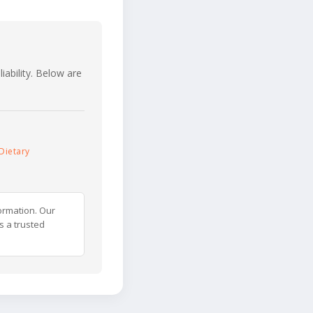
iability. Below are
Dietary
ormation. Our
s a trusted