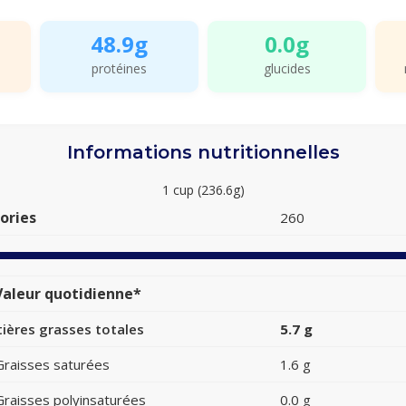
48.9g
0.0g
protéines
glucides
Informations nutritionnelles
1 cup (236.6g)
ories
260
aleur quotidienne*
ières grasses totales
5.7 g
Graisses saturées
1.6 g
Graisses polyinsaturées
0.0 g