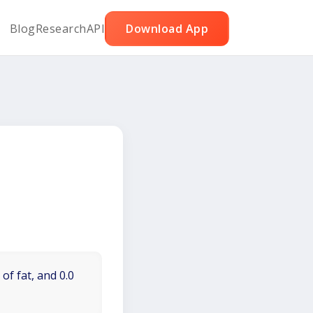
Blog
Research
API
Download App
of fat, and 0.0