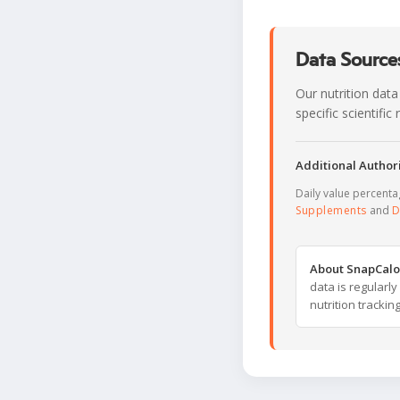
Data Sources
Our nutrition data
specific scientifi
Additional Authori
Daily value percent
Supplements
and
D
About SnapCalo
data is regularl
nutrition trackin