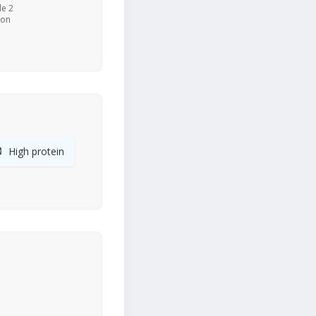
de 2
ion

High protein