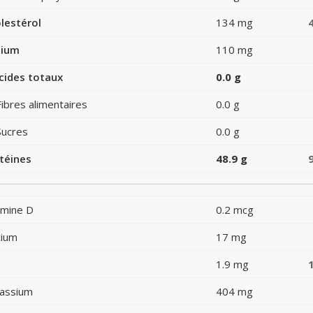
lestérol
134 mg
dium
110 mg
cides totaux
0.0 g
Fibres alimentaires
0.0 g
Sucres
0.0 g
téines
48.9 g
amine D
0.2 mcg
cium
17 mg
1.9 mg
assium
404 mg