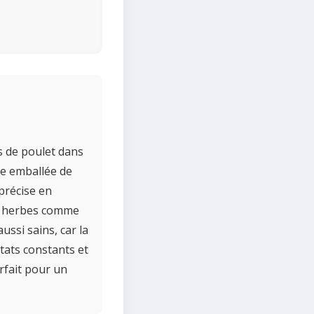
s de poulet dans
re emballée de
précise en
es herbes comme
ussi sains, car la
tats constants et
arfait pour un