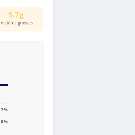
5.7g
matières grasses
7%
8%