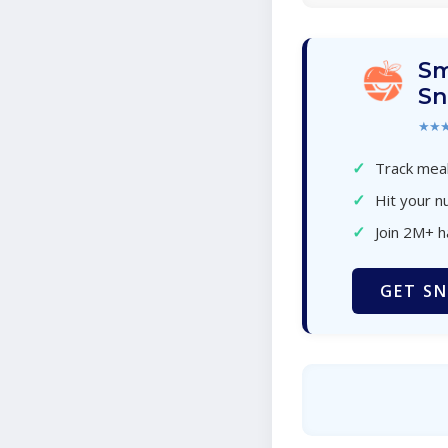
Sm
Sn
★★
✓
Track meal
✓
Hit your nu
✓
Join 2M+ 
GET SN