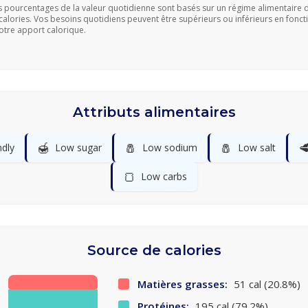
s pourcentages de la valeur quotidienne sont basés sur un régime alimentaire 
calories. Vos besoins quotidiens peuvent être supérieurs ou inférieurs en fonct
otre apport calorique.
Attributs alimentaires
🍯
🧂
🧂

ndly
Low sugar
Low sodium
Low salt
🍞
Low carbs
Source de calories
Matières grasses:
51 cal (20.8%)
Protéines:
195 cal (79.2%)