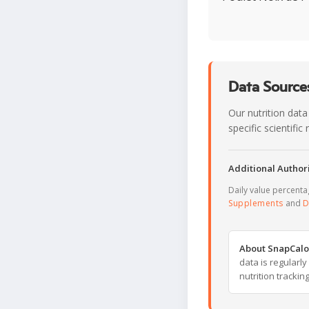
Data Sources
Our nutrition data
specific scientifi
Additional Authori
Daily value percent
Supplements
and
D
About SnapCalo
data is regularl
nutrition trackin