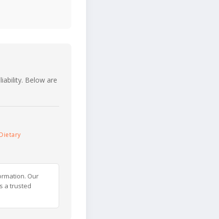
iability. Below are
Dietary
ormation. Our
s a trusted