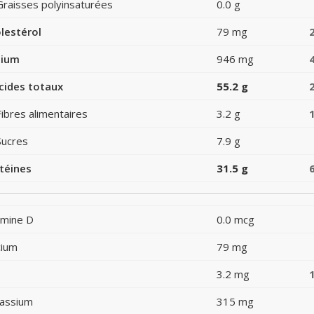
Graisses polyinsaturées
0.0 g
lestérol
79 mg
dium
946 mg
cides totaux
55.2 g
Fibres alimentaires
3.2 g
Sucres
7.9 g
téines
31.5 g
amine D
0.0 mcg
cium
79 mg
3.2 mg
assium
315 mg