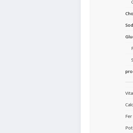
Cho
So
Glu
pro
Vit
Cal
Fer
Pot