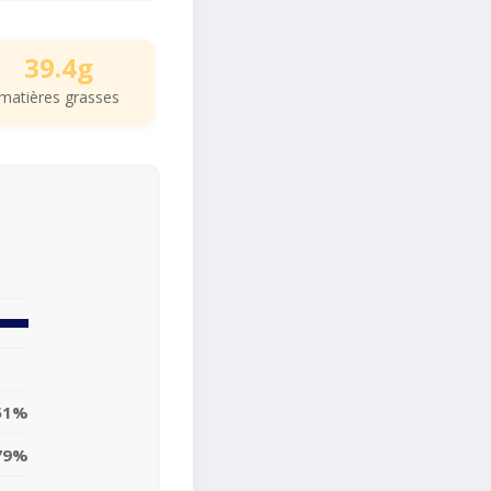
39.4g
matières grasses
51%
79%