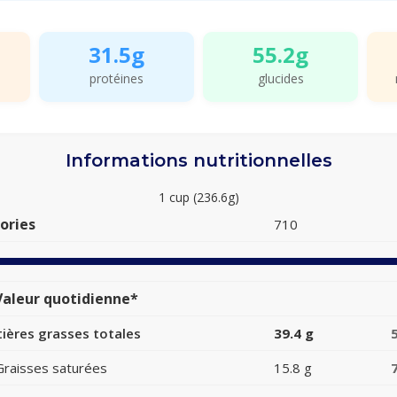
31.5g
55.2g
protéines
glucides
Informations nutritionnelles
1 cup (236.6g)
ories
710
aleur quotidienne*
ières grasses totales
39.4 g
Graisses saturées
15.8 g