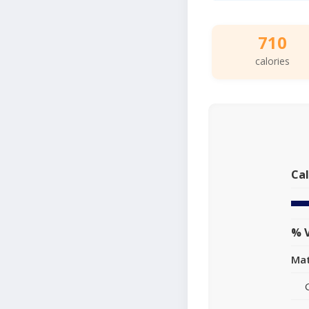
710
calories
Cal
% V
Mat