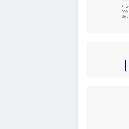
* Le
000 
de v