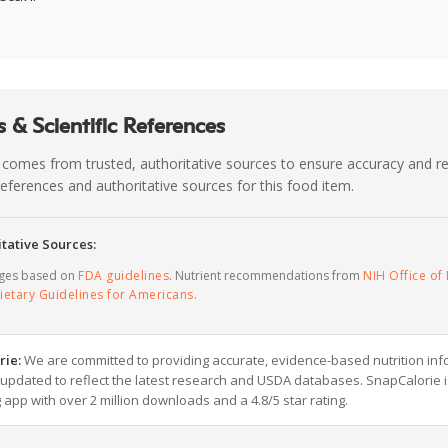
 & Scientific References
 comes from trusted, authoritative sources to ensure accuracy and rel
c references and authoritative sources for this food item.
tative Sources:
ages based on
FDA guidelines
. Nutrient recommendations from
NIH Office of 
ietary Guidelines for Americans
.
rie:
We are committed to providing accurate, evidence-based nutrition inf
y updated to reflect the latest research and USDA databases. SnapCalorie i
g app with over 2 million downloads and a 4.8/5 star rating.