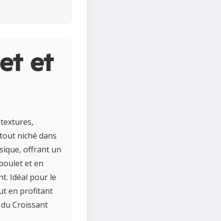
et et
 textures,
 tout niché dans
ssique, offrant un
 poulet et en
t. Idéal pour le
ut en profitant
e du Croissant