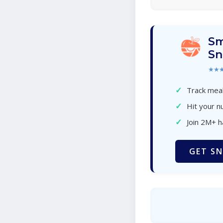
Sm
Sn
★★
✓
Track meal
✓
Hit your nu
✓
Join 2M+ 
GET SN