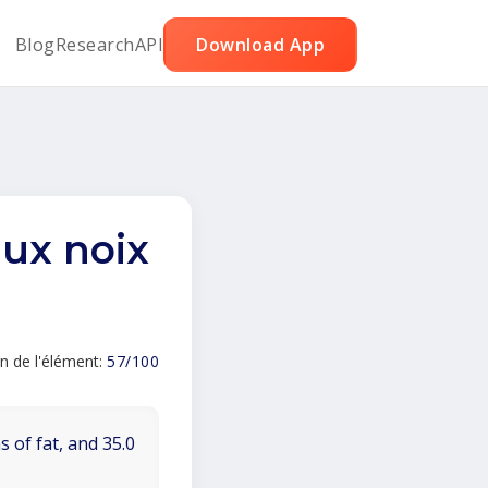
Blog
Research
API
Download App
aux noix
n de l'élément:
57/100
 of fat, and 35.0