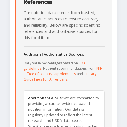
References
Our nutrition data comes from trusted,
authoritative sources to ensure accuracy
and reliability. Below are specific scientific
references and authoritative sources for
this food item.
Additional Authoritative Sources:
Daily value percentages based on
FDA
guidelines
. Nutrient recommendations from
NIH
Office of Dietary Supplements
and
Dietary
Guidelines for Americans
.
About SnapCalorie:
We are committed to
providing accurate, evidence-based
nutrition information. Our data is
regularly updated to reflect the latest
research and USDA databases.
SnapCalorie is a trusted nutrition tracking