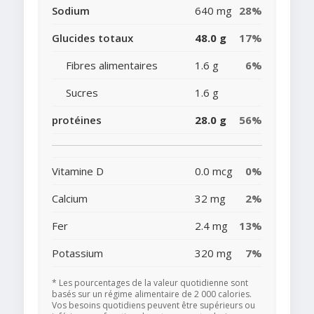
Sodium
640 mg
28%
Glucides totaux
48.0 g
17%
Fibres alimentaires
1.6 g
6%
Sucres
1.6 g
protéines
28.0 g
56%
Vitamine D
0.0 mcg
0%
Calcium
32 mg
2%
Fer
2.4 mg
13%
Potassium
320 mg
7%
* Les pourcentages de la valeur quotidienne sont
basés sur un régime alimentaire de 2 000 calories.
Vos besoins quotidiens peuvent être supérieurs ou