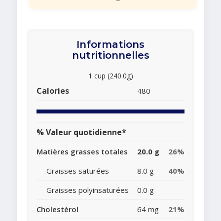
Informations
nutritionnelles
1 cup (240.0g)
Calories
480
% Valeur quotidienne*
Matières grasses totales
20.0 g
26%
Graisses saturées
8.0 g
40%
Graisses polyinsaturées
0.0 g
Cholestérol
64 mg
21%