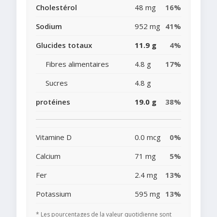
Cholestérol
48 mg
16%
Sodium
952 mg
41%
Glucides totaux
11.9 g
4%
Fibres alimentaires
4.8 g
17%
Sucres
4.8 g
protéines
19.0 g
38%
Vitamine D
0.0 mcg
0%
Calcium
71 mg
5%
Fer
2.4 mg
13%
Potassium
595 mg
13%
* Les pourcentages de la valeur quotidienne sont