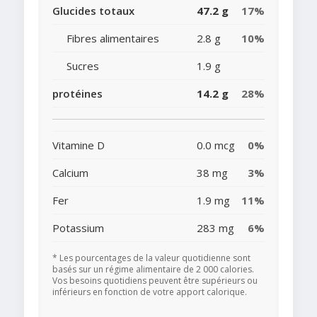
Glucides totaux
47.2 g
17%
Fibres alimentaires
2.8 g
10%
Sucres
1.9 g
protéines
14.2 g
28%
Vitamine D
0.0 mcg
0%
Calcium
38 mg
3%
Fer
1.9 mg
11%
Potassium
283 mg
6%
* Les pourcentages de la valeur quotidienne sont
basés sur un régime alimentaire de 2 000 calories.
Vos besoins quotidiens peuvent être supérieurs ou
inférieurs en fonction de votre apport calorique.