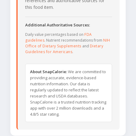
references and authoritative sources for
this food item.
Additional Authoritative Sources:
Daily value percentages based on
FDA
guidelines
. Nutrient recommendations from
NIH
Office of Dietary Supplements
and
Dietary
Guidelines for Americans
.
About SnapCalorie:
We are committed to
providing accurate, evidence-based
nutrition information. Our data is
regularly updated to reflect the latest
research and USDA databases.
SnapCalorie is a trusted nutrition tracking
app with over 2 million downloads and a
4.8/5 star rating.