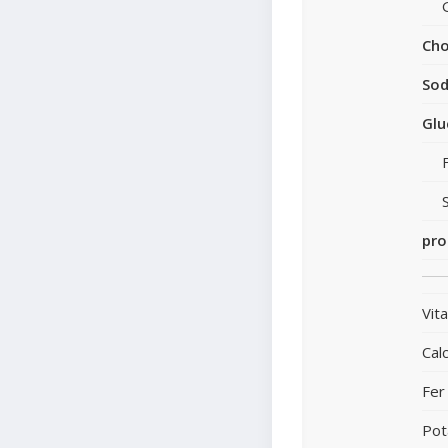
Cho
So
Glu
pro
Vit
Cal
Fer
Pot