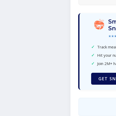
Sm
Sn
★★
✓
Track meal
✓
Hit your nu
✓
Join 2M+ 
GET SN