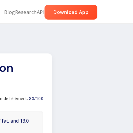
Blog
Research
API
Download App
on
n de l'élément:
80/100
 fat, and 13.0