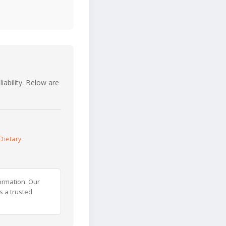
iability. Below are
Dietary
ormation. Our
s a trusted