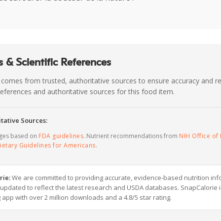
 & Scientific References
 comes from trusted, authoritative sources to ensure accuracy and rel
c references and authoritative sources for this food item.
tative Sources:
ages based on
FDA guidelines
. Nutrient recommendations from
NIH Office of 
ietary Guidelines for Americans
.
rie:
We are committed to providing accurate, evidence-based nutrition inf
y updated to reflect the latest research and USDA databases. SnapCalorie i
g app with over 2 million downloads and a 4.8/5 star rating.