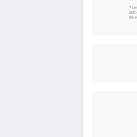
* Le
000 
de v