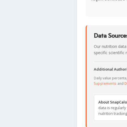
Data Sources
Our nutrition data
specific scientifi
Additional Authori
Daily value percent
Supplements
and
D
About SnapCalo
data is regularl
nutrition trackin