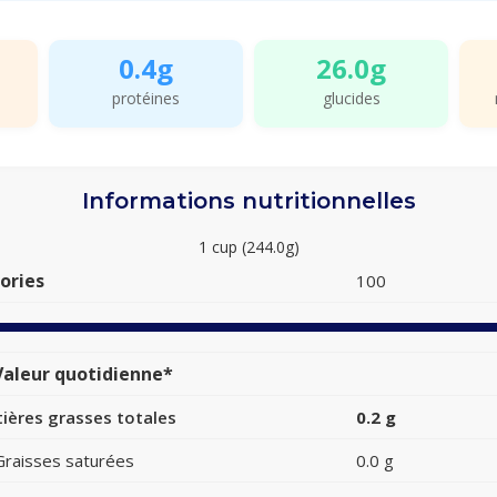
0.4g
26.0g
protéines
glucides
Informations nutritionnelles
1 cup (244.0g)
ories
100
aleur quotidienne*
ières grasses totales
0.2 g
Graisses saturées
0.0 g