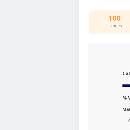
100
calories
Cal
% V
Mat