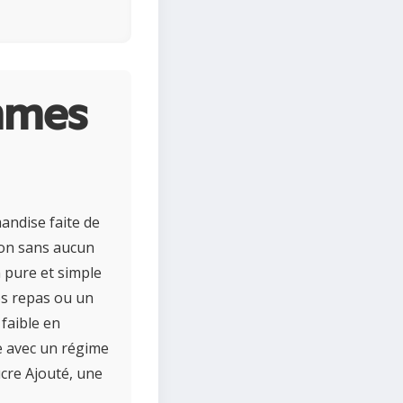
mmes
andise faite de
ion sans aucun
n pure et simple
os repas ou un
 faible en
le avec un régime
cre Ajouté, une