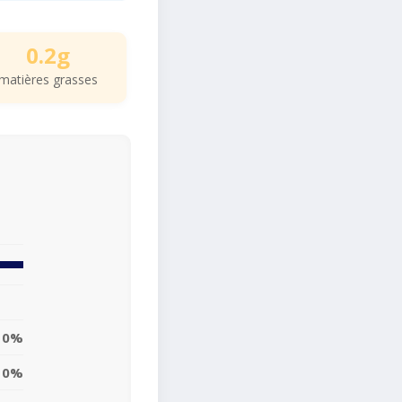
0.2g
matières grasses
0%
0%