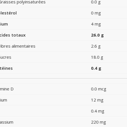
Graisses polyinsaturées
0.0 g
lestérol
0 mg
dium
4 mg
cides totaux
26.0 g
Fibres alimentaires
2.6 g
Sucres
18.0 g
téines
0.4 g
amine D
0.0 mcg
cium
12 mg
0.4 mg
assium
220 mg