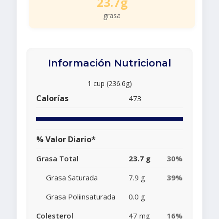
23.7g
grasa
Información Nutricional
1 cup (236.6g)
Calorías
473
% Valor Diario*
Grasa Total
23.7 g
30%
Grasa Saturada
7.9 g
39%
Grasa Poliinsaturada
0.0 g
Colesterol
47 mg
16%