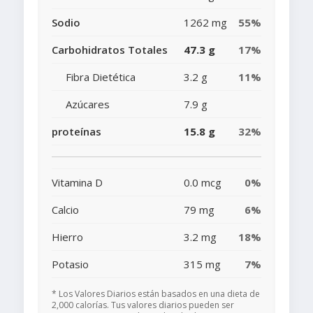
Sodio
1262 mg
55%
Carbohidratos Totales
47.3 g
17%
Fibra Dietética
3.2 g
11%
Azúcares
7.9 g
proteínas
15.8 g
32%
Vitamina D
0.0 mcg
0%
Calcio
79 mg
6%
Hierro
3.2 mg
18%
Potasio
315 mg
7%
* Los Valores Diarios están basados en una dieta de
2,000 calorías. Tus valores diarios pueden ser