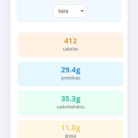
412
calorías
29.4g
proteínas
35.3g
carbohidratos
11.8g
grasa