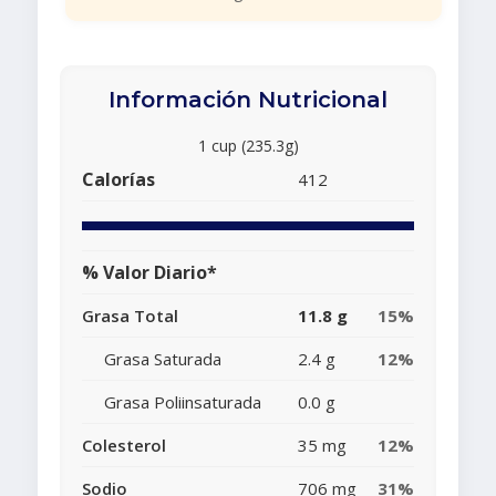
Información Nutricional
1 cup (235.3g)
Calorías
412
% Valor Diario*
Grasa Total
11.8 g
15%
Grasa Saturada
2.4 g
12%
Grasa Poliinsaturada
0.0 g
Colesterol
35 mg
12%
Sodio
706 mg
31%