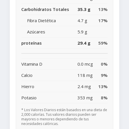
Carbohidratos Totales
35.3 g
13%
Fibra Dietética
4.7 g
17%
Azúcares
5.9 g
proteínas
29.4 g
59%
Vitamina D
0.0 mcg
0%
Calcio
118 mg
9%
Hierro
2.4 mg
13%
Potasio
353 mg
8%
* Los Valores Diarios están basados en una dieta de
2,000 calorías. Tus valores diarios pueden ser
mayores o menores dependiendo de tus
necesidades calóricas.