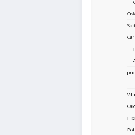
Col
Sod
Car
pro
Vit
Calc
Hie
Pot