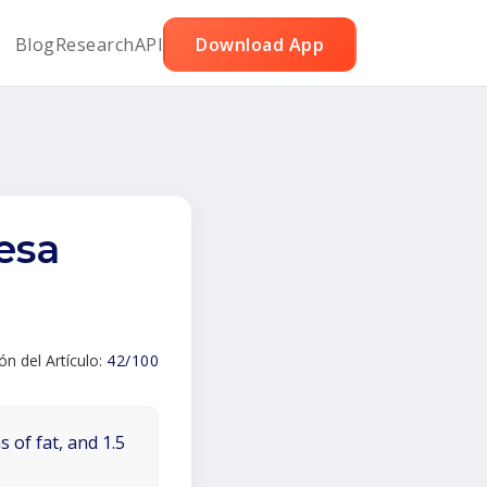
Blog
Research
API
Download App
esa
ión del Artículo:
42/100
 of fat, and 1.5