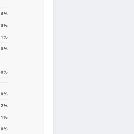
56%
83%
1%
0%
60%
0%
2%
11%
10%