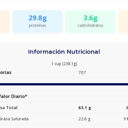
29.8g
3.6g
proteínas
carbohidratos
Información Nutricional
1 cup (238.1g)
orías
707
alor Diario*
sa Total
63.1 g
Grasa Saturada
22.6 g
1