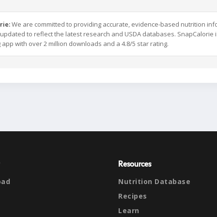
rie:
We are committed to providing accurate, evidence-based nutrition inf
y updated to reflect the latest research and USDA databases. SnapCalorie i
g app with over 2 million downloads and a 4.8/5 star rating.
Resources
oad
Nutrition Database
Recipes
Learn