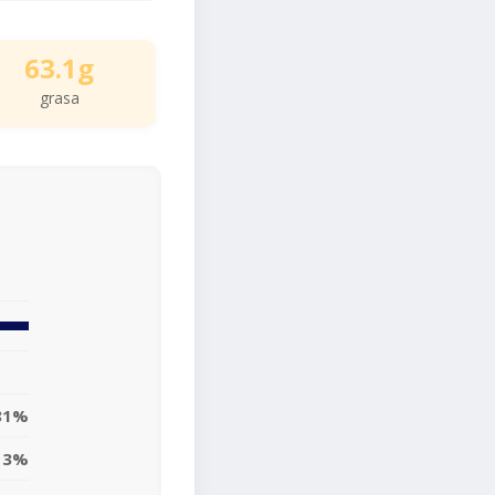
63.1g
grasa
81%
13%