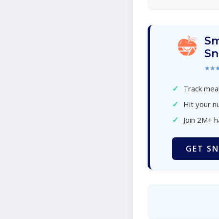
Sm
Sn
★★
✓
Track meal
✓
Hit your nu
✓
Join 2M+ 
GET SN