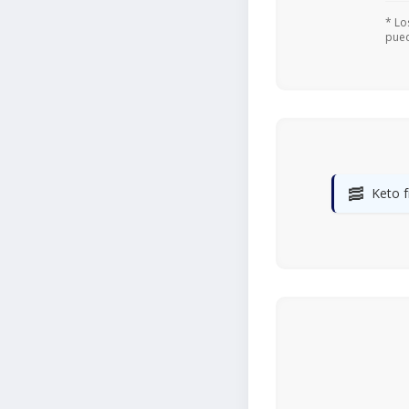
* Lo
pued
🥓
Keto f