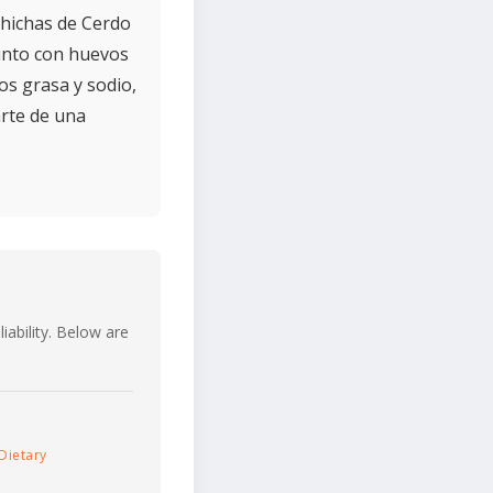
chichas de Cerdo
unto con huevos
os grasa y sodio,
arte de una
iability. Below are
Dietary