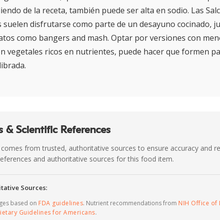
endo de la receta, también puede ser alta en sodio. Las Sal
 suelen disfrutarse como parte de un desayuno cocinado, j
 platos como bangers and mash. Optar por versiones con men
n vegetales ricos en nutrientes, puede hacer que formen p
ibrada.
 & Scientific References
 comes from trusted, authoritative sources to ensure accuracy and rel
c references and authoritative sources for this food item.
tative Sources:
ages based on
FDA guidelines
. Nutrient recommendations from
NIH Office of 
ietary Guidelines for Americans
.