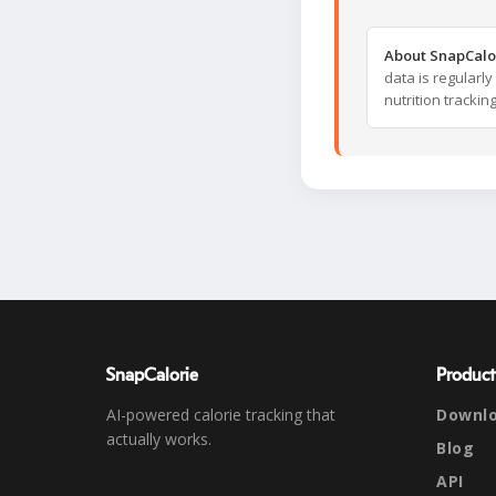
About SnapCalo
data is regularl
nutrition trackin
SnapCalorie
Product
AI-powered calorie tracking that
Downl
actually works.
Blog
API