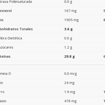
Grasa Poliinsaturada
0.0 g
esterol
167 mg
io
1905 mg
bohidratos Totales
3.6 g
Fibra Dietética
0.0 g
Azúcares
1.2 g
teínas
29.8 g
amina D
0.0 mcg
io
24 mg
rro
1.9 mg
asio
476 mg