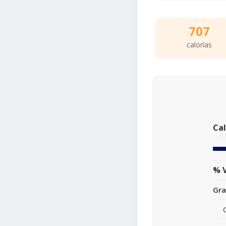
707
calorías
Cal
% V
Gra