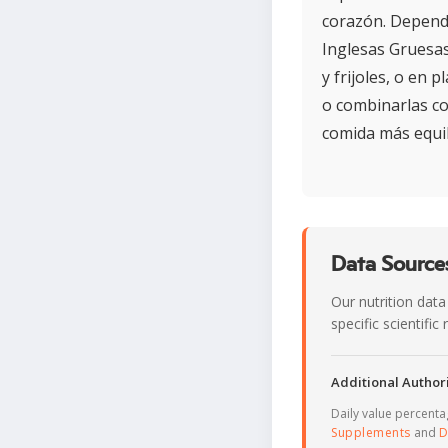
corazón. Dependi
Inglesas Gruesas
y frijoles, o en
o combinarlas co
comida más equil
Data Sources
Our nutrition data
specific scientifi
Additional Authori
Daily value percent
Supplements
and
D