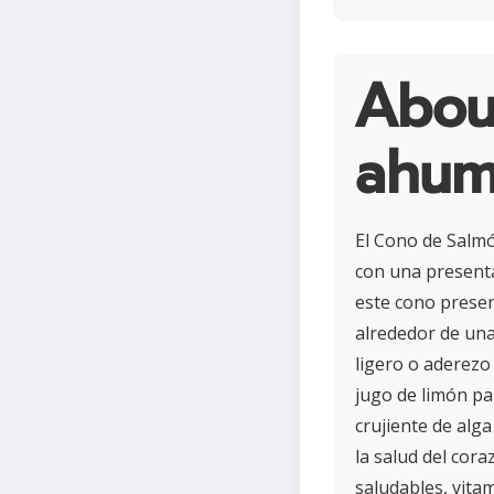
Abou
ahu
El Cono de Salm
con una presenta
este cono prese
alrededor de una
ligero o aderezo
jugo de limón pa
crujiente de alg
la salud del cor
saludables, vitam