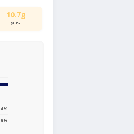
10.7g
grasa
14%
15%