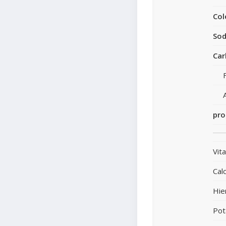
Col
Sod
Car
pro
Vit
Calc
Hie
Pot