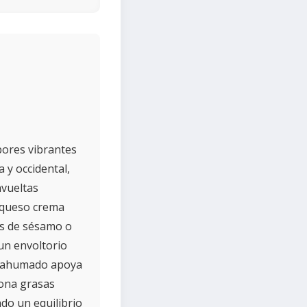
bores vibrantes
 y occidental,
nvueltas
 queso crema
as de sésamo o
un envoltorio
ón ahumado apoya
iona grasas
ndo un equilibrio