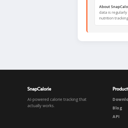
About SnapCalo
data is regularl
nutrition trackin
SnapCalorie
Product
AI-powered calorie tracking that
Downl
actually works.
Blog
API