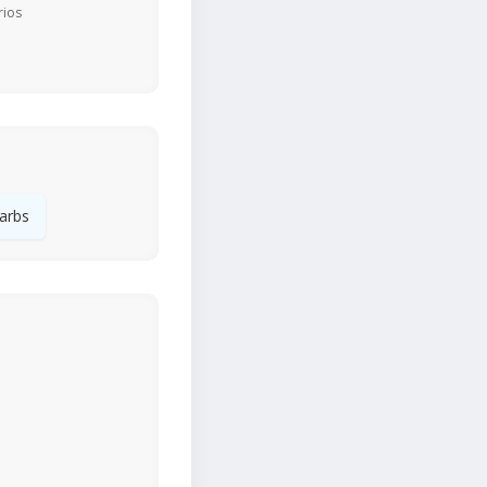
rios
arbs