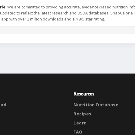
rie:
We are committed to providing accurate, evidence-based nutrition inf
y updated to reflect the latest research and USDA databases. SnapCalorie i
g app with over 2 million downloads and a 4.8/5 star rating.
Resources
oad
Nutrition Database
Recipes
Learn
FAQ