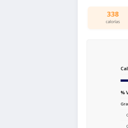
338
calorías
Cal
% V
Gra