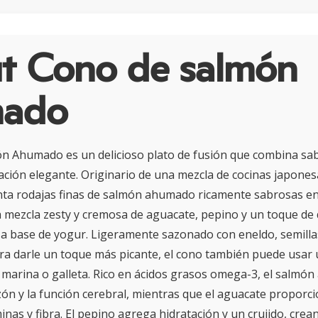
t Cono de salmón
mado
ón Ahumado es un delicioso plato de fusión que combina sa
ción elegante. Originario de una mezcla de cocinas japonesa
nta rodajas finas de salmón ahumado ricamente sabrosas e
 mezcla zesty y cremosa de aguacate, pepino y un toque de
 a base de yogur. Ligeramente sazonado con eneldo, semill
ra darle un toque más picante, el cono también puede usar 
a marina o galleta. Rico en ácidos grasos omega-3, el salm
azón y la función cerebral, mientras que el aguacate proporc
inas y fibra. El pepino agrega hidratación y un crujido, crea