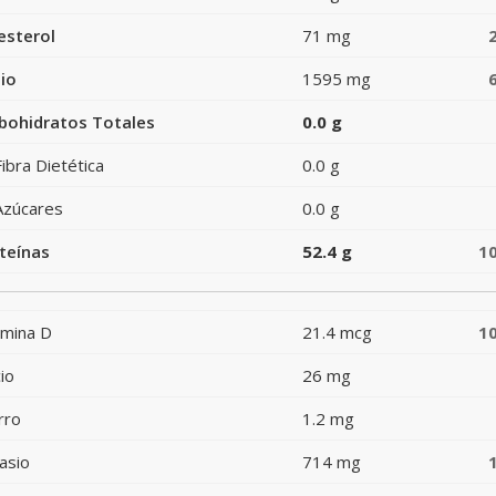
esterol
71 mg
io
1595 mg
bohidratos Totales
0.0 g
Fibra Dietética
0.0 g
Azúcares
0.0 g
teínas
52.4 g
1
amina D
21.4 mcg
1
io
26 mg
rro
1.2 mg
asio
714 mg