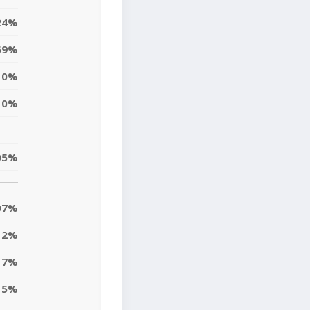
24%
69%
0%
0%
05%
07%
2%
7%
15%