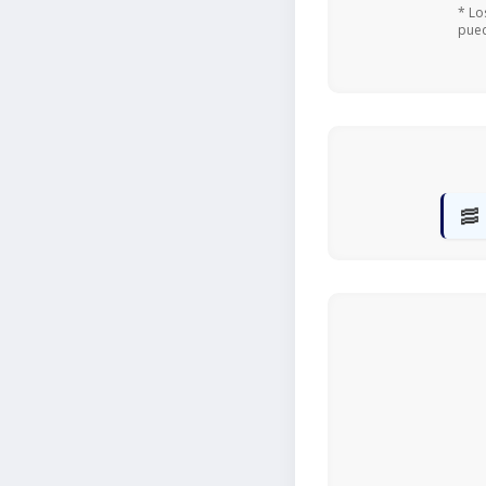
* Lo
pued
🥓