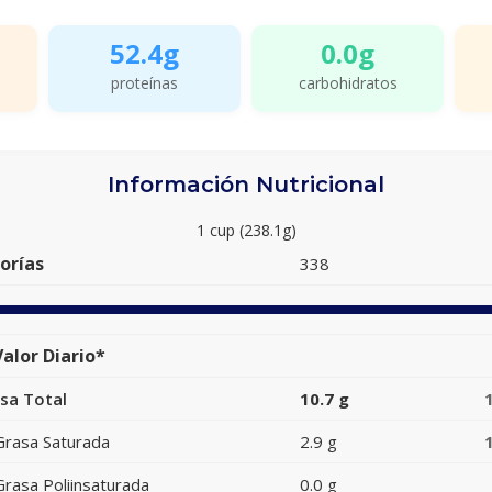
52.4g
0.0g
proteínas
carbohidratos
Información Nutricional
1 cup (238.1g)
orías
338
alor Diario*
sa Total
10.7 g
Grasa Saturada
2.9 g
Grasa Poliinsaturada
0.0 g