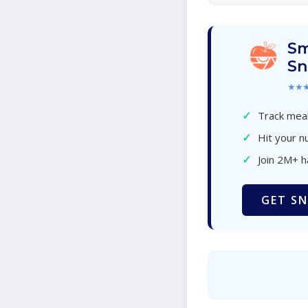
Sm
Sn
★★
✓
Track meal
✓
Hit your nu
✓
Join 2M+ 
GET SN