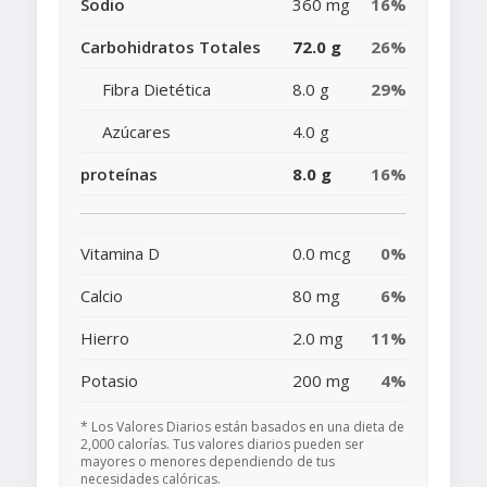
Sodio
360 mg
16%
Carbohidratos Totales
72.0 g
26%
Fibra Dietética
8.0 g
29%
Azúcares
4.0 g
proteínas
8.0 g
16%
Vitamina D
0.0 mcg
0%
Calcio
80 mg
6%
Hierro
2.0 mg
11%
Potasio
200 mg
4%
* Los Valores Diarios están basados en una dieta de
2,000 calorías. Tus valores diarios pueden ser
mayores o menores dependiendo de tus
necesidades calóricas.