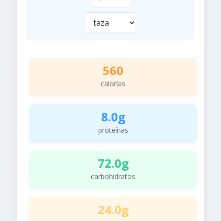
560
calorías
8.0g
proteínas
72.0g
carbohidratos
24.0g