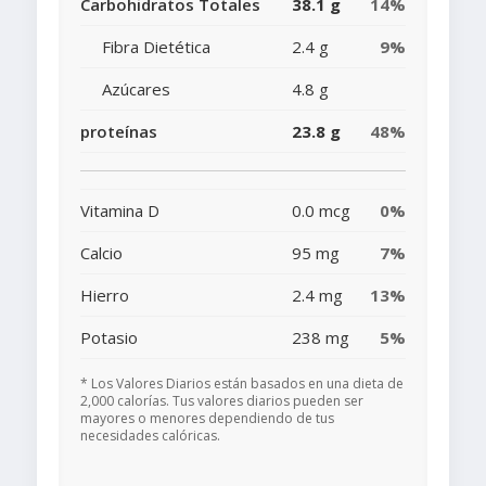
Carbohidratos Totales
38.1 g
14%
Fibra Dietética
2.4 g
9%
Azúcares
4.8 g
proteínas
23.8 g
48%
Vitamina D
0.0 mcg
0%
Calcio
95 mg
7%
Hierro
2.4 mg
13%
Potasio
238 mg
5%
* Los Valores Diarios están basados en una dieta de
2,000 calorías. Tus valores diarios pueden ser
mayores o menores dependiendo de tus
necesidades calóricas.