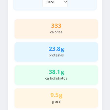
333
calorías
23.8g
proteínas
38.1g
carbohidratos
9.5g
grasa