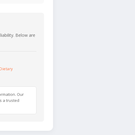
iability. Below are
Dietary
ormation. Our
s a trusted