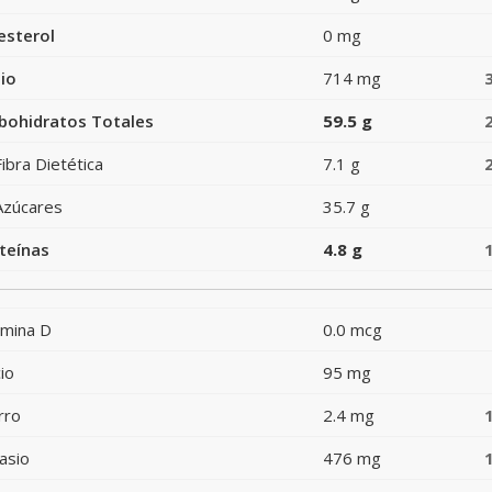
esterol
0 mg
io
714 mg
bohidratos Totales
59.5 g
Fibra Dietética
7.1 g
Azúcares
35.7 g
teínas
4.8 g
amina D
0.0 mcg
io
95 mg
rro
2.4 mg
asio
476 mg