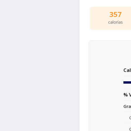
357
calorías
Cal
% V
Gra