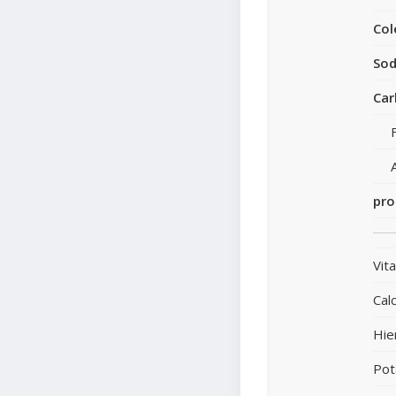
Col
Sod
Car
pro
Vit
Calc
Hie
Pot