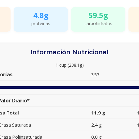
4.8g
59.5g
proteínas
carbohidratos
Información Nutricional
1 cup (238.1g)
orías
357
alor Diario*
sa Total
11.9 g
Grasa Saturada
2.4 g
Grasa Poliinsaturada
0.0 g