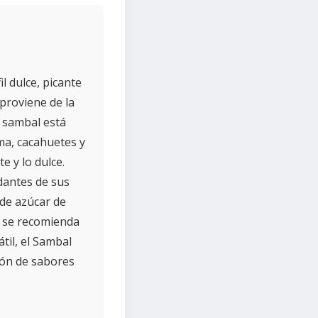
l dulce, picante
 proviene de la
e sambal está
ma, cacahuetes y
e y lo dulce.
dantes de sus
 de azúcar de
e se recomienda
il, el Sambal
ción de sabores