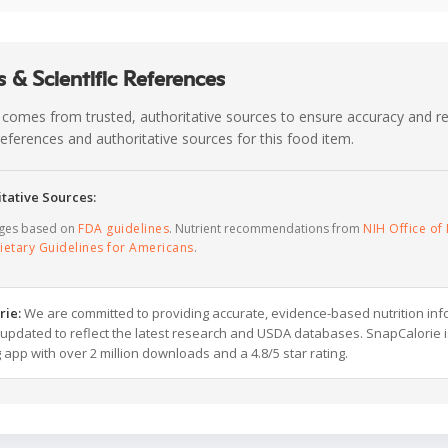
 & Scientific References
 comes from trusted, authoritative sources to ensure accuracy and rel
c references and authoritative sources for this food item.
tative Sources:
ages based on
FDA guidelines
. Nutrient recommendations from
NIH Office of 
ietary Guidelines for Americans
.
rie:
We are committed to providing accurate, evidence-based nutrition inf
y updated to reflect the latest research and USDA databases. SnapCalorie i
g app with over 2 million downloads and a 4.8/5 star rating.