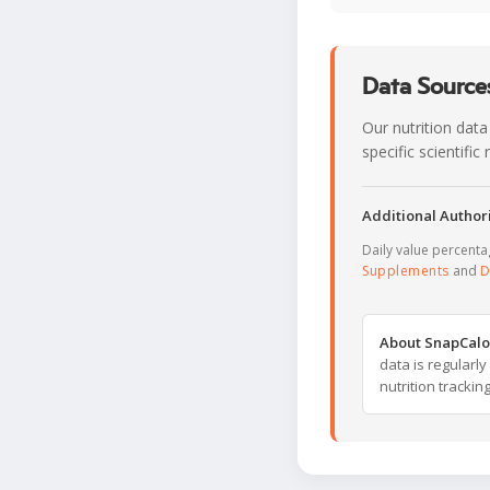
Data Sources
Our nutrition data
specific scientifi
Additional Authori
Daily value percent
Supplements
and
D
About SnapCalo
data is regularl
nutrition trackin