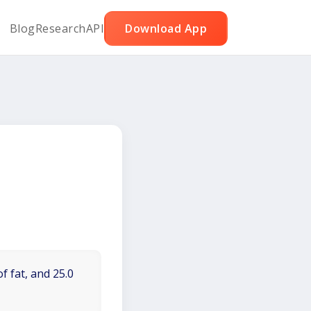
Blog
Research
API
Download App
f fat, and 25.0