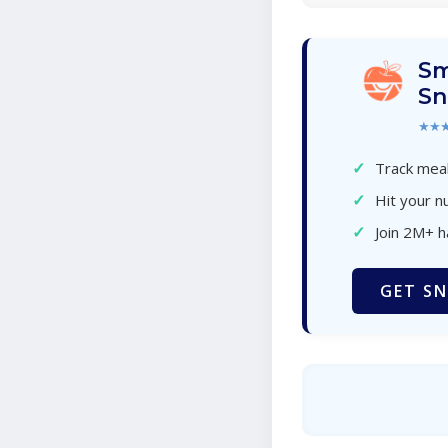
Sm
Sn
★★
✓
Track meal
✓
Hit your nu
✓
Join 2M+ 
GET SN