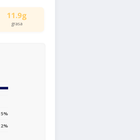
11.9g
grasa
15%
12%