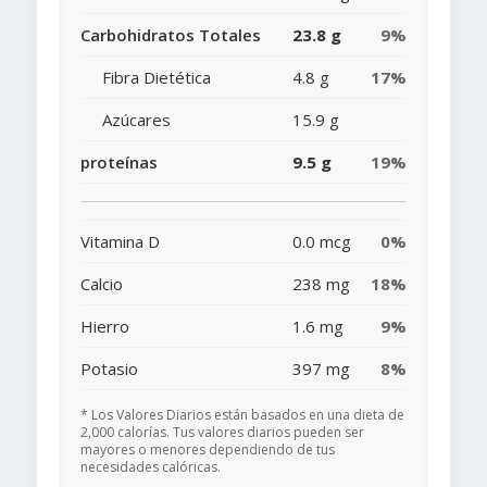
Carbohidratos Totales
23.8 g
9%
Fibra Dietética
4.8 g
17%
Azúcares
15.9 g
proteínas
9.5 g
19%
Vitamina D
0.0 mcg
0%
Calcio
238 mg
18%
Hierro
1.6 mg
9%
Potasio
397 mg
8%
* Los Valores Diarios están basados en una dieta de
2,000 calorías. Tus valores diarios pueden ser
mayores o menores dependiendo de tus
necesidades calóricas.