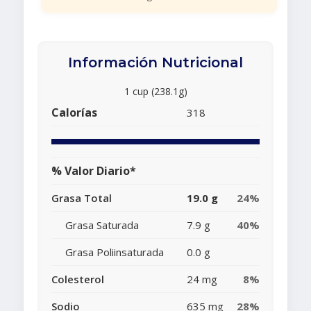
Información Nutricional
1 cup (238.1g)
Calorías
318
% Valor Diario*
Grasa Total
19.0 g
24%
Grasa Saturada
7.9 g
40%
Grasa Poliinsaturada
0.0 g
Colesterol
24 mg
8%
Sodio
635 mg
28%