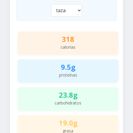
318
calorías
9.5g
proteínas
23.8g
carbohidratos
19.0g
grasa