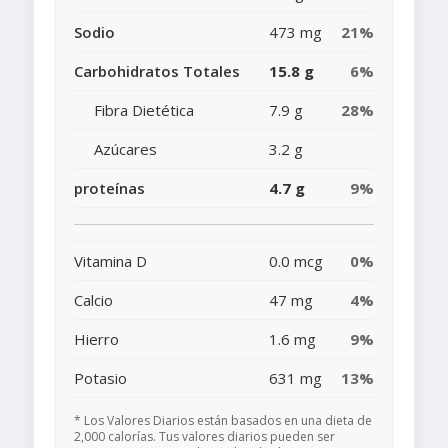
Sodio
473 mg
21%
Carbohidratos Totales
15.8 g
6%
Fibra Dietética
7.9 g
28%
Azúcares
3.2 g
proteínas
4.7 g
9%
Vitamina D
0.0 mcg
0%
Calcio
47 mg
4%
Hierro
1.6 mg
9%
Potasio
631 mg
13%
* Los Valores Diarios están basados en una dieta de
2,000 calorías. Tus valores diarios pueden ser